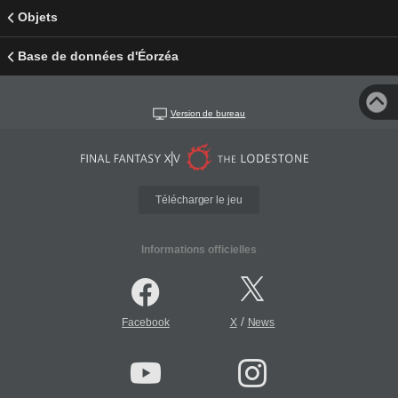
Objets
Base de données d'Éorzéa
Version de bureau
Télécharger le jeu
Informations officielles
/
Facebook
X
News