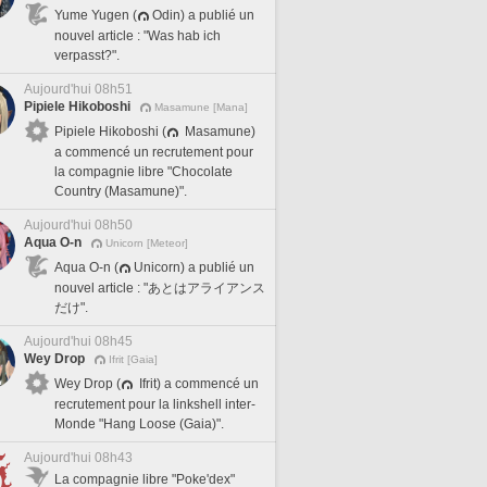
Yume Yugen (
Odin) a publié un
nouvel article : "Was hab ich
verpasst?".
Aujourd'hui 08h51
Pipiele Hikoboshi
Masamune [Mana]
Pipiele Hikoboshi (
Masamune)
a commencé un recrutement pour
la compagnie libre "Chocolate
Country (Masamune)".
Aujourd'hui 08h50
Aqua O-n
Unicorn [Meteor]
Aqua O-n (
Unicorn) a publié un
nouvel article : "あとはアライアンス
だけ".
Aujourd'hui 08h45
Wey Drop
Ifrit [Gaia]
Wey Drop (
Ifrit) a commencé un
recrutement pour la linkshell inter-
Monde "Hang Loose (Gaia)".
Aujourd'hui 08h43
La compagnie libre "Poke'dex"