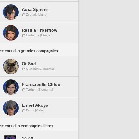
Aura Sphere
Zodiark [Light]
Resilla Frostflow
Cerberus [Chaos]
ements des grandes compagnies
Ot Sad
Gungnir [Elemental]
Fransabelle Chloe
Typhon [Elemental]
Ennet Akoya
Fenrir [Gaia]
ements des compagnies libres
10:00