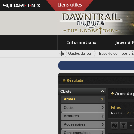
Informations
Jouer à 
Guides du jeu
Base de données d'É
Résultats
Objets
Arme de 
Armes
Outils
Filtres
Nv objet :
21-
Armures
Accessoires
Consommables