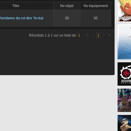
Titre
Nv objet
Nv équipement
istolame du roi des Yo-kai
30
30
Résultats
1
à
1
sur un total de
1
1