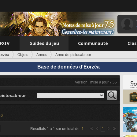
FFXIV
Guides du jeu
Communauté
Cla
orzéa
Objets
Armes
Arme de pistosabreur
Base de données d'Éorzéa
Version : mise à jour 7.55
pistosabreur
30
Résultats
1
à
1
sur un total de
1
1