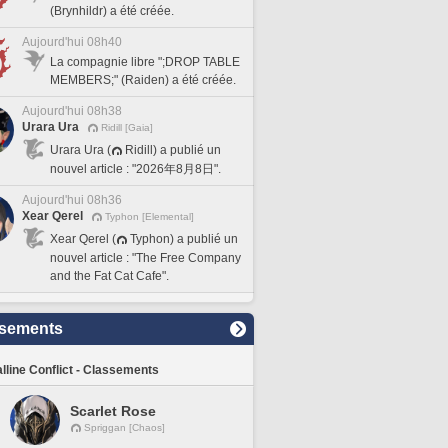
(Brynhildr) a été créée.
Aujourd'hui 08h40
La compagnie libre ";DROP TABLE
MEMBERS;" (Raiden) a été créée.
Aujourd'hui 08h38
Urara Ura
Ridill [Gaia]
Urara Ura (
Ridill) a publié un
nouvel article : "2026年8月8日".
Aujourd'hui 08h36
Xear Qerel
Typhon [Elemental]
Xear Qerel (
Typhon) a publié un
nouvel article : "The Free Company
and the Fat Cat Cafe".
sements
lline Conflict - Classements
Scarlet Rose
Spriggan [Chaos]