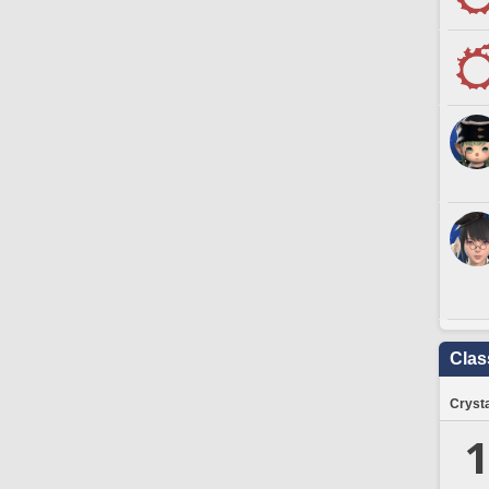
Clas
Crysta
1