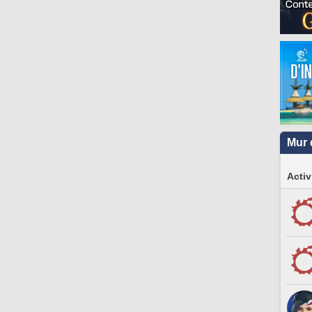
Mur 
Activ