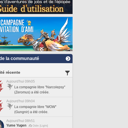
de la communauté
ité récente
Aujourd'hui 09h05
La compagnie libre "Narcolepsy"
(Zeromus) a été créée.
Aujourd'hui 09h04
La compagnie libre "WOW"
(Gungnir) a été créée.
Aujourd'hui 08h51
Yume Yugen
Odin [Light]