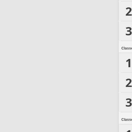
2
3
Class
1
2
3
Class