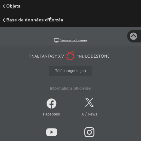
Objets
Base de données d'Éorzéa
Version de bureau
Télécharger le jeu
Informations officielles
/
Facebook
X
News