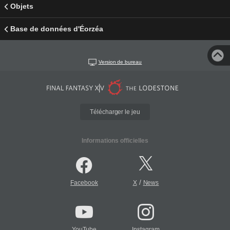
Objets
Base de données d'Éorzéa
Version de bureau
Télécharger le jeu
Informations officielles
/
Facebook
X
News
YouTube
Instagram