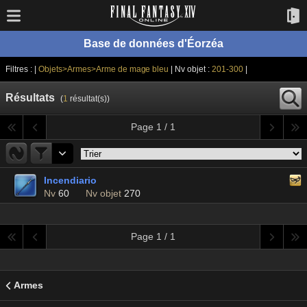
Base de données d'Éorzéa
Filtres : |
Objets>Armes>Arme de mage bleu
| Nv objet :
201-300
|
Résultats
(
1
résultat(s))
Page 1 / 1
Incendiario
Nv
60
Nv objet
270
Page 1 / 1
Armes