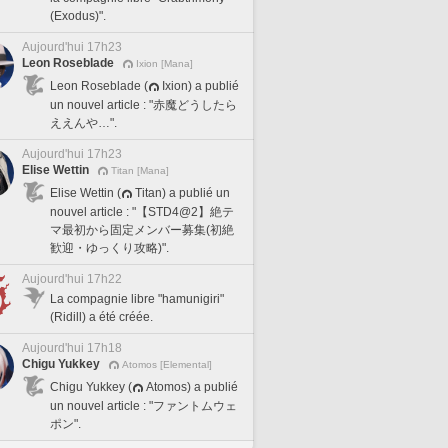
(Exodus)".
Aujourd'hui 17h23
Leon Roseblade
Ixion [Mana]
Leon Roseblade (
Ixion) a publié
un nouvel article : "赤魔どうしたら
ええんや…".
Aujourd'hui 17h23
Elise Wettin
Titan [Mana]
Elise Wettin (
Titan) a publié un
nouvel article : "【STD4@2】絶テ
マ最初から固定メンバー募集(初絶
歓迎・ゆっくり攻略)".
Aujourd'hui 17h22
La compagnie libre "hamunigiri"
(Ridill) a été créée.
Aujourd'hui 17h18
Chigu Yukkey
Atomos [Elemental]
Chigu Yukkey (
Atomos) a publié
un nouvel article : "ファントムウェ
ポン".