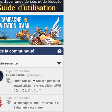
de la communauté
ité récente
Aujourd'hui 17h49
Aluren Kulika
Ridill [Gaia]
Aluren Kulika (
Ridill) a publié un
nouvel article : "ただのお気持ち表明
になってしまった。".
Aujourd'hui 17h46
La compagnie libre "Deusmalus-II"
(Bahamut) a été créée.