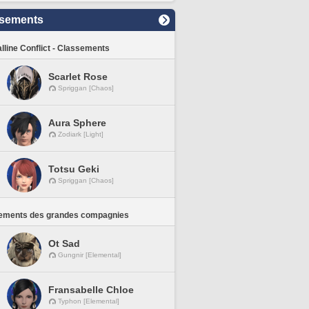
sements
lline Conflict - Classements
Scarlet Rose
Spriggan [Chaos]
Aura Sphere
Zodiark [Light]
Totsu Geki
Spriggan [Chaos]
ements des grandes compagnies
Ot Sad
Gungnir [Elemental]
Fransabelle Chloe
Typhon [Elemental]