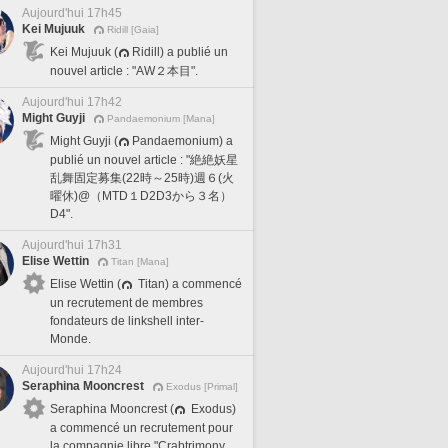
Aujourd'hui 17h45
Kei Mujuuk
Ridill [Gaia]
Kei Mujuuk (
Ridill) a publié un
nouvel article : "AW２本目".
Aujourd'hui 17h42
Might Guyji
Pandaemonium [Mana]
Might Guyji (
Pandaemonium) a
publié un nouvel article : "絶絶妖星
乱舞固定募集(22時～25時)週６(火
曜休)@（MTD１D2D3から３名）
D4".
Aujourd'hui 17h31
Elise Wettin
Titan [Mana]
Elise Wettin (
Titan) a commencé
un recrutement de membres
fondateurs de linkshell inter-
Monde.
Aujourd'hui 17h24
Seraphina Mooncrest
Exodus [Primal]
Seraphina Mooncrest (
Exodus)
a commencé un recrutement pour
la compagnie libre "Crabtrimony