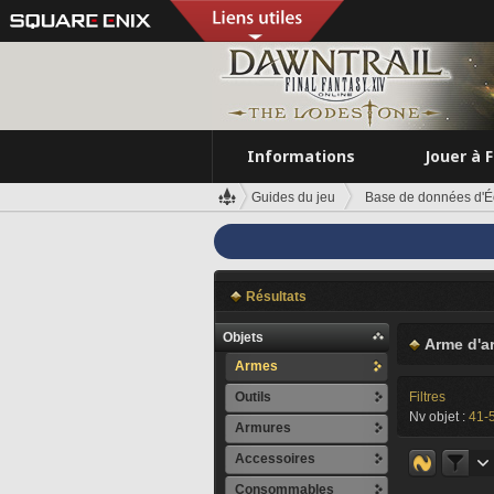
Informations
Jouer à 
Guides du jeu
Base de données d'É
Résultats
Objets
Arme d'a
Armes
Outils
Filtres
Nv objet :
41-
Armures
Accessoires
Consommables