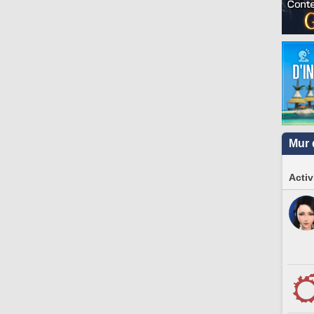
Mur 
Activ