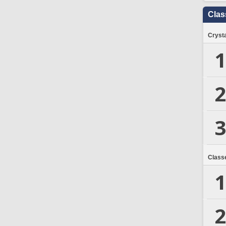
Clas
Crysta
1
2
3
Class
1
2