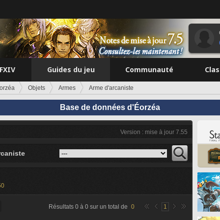
FFXIV
Guides du jeu
Communauté
Cla
orzéa
Objets
Armes
Arme d'arcaniste
Base de données d'Éorzéa
Version : mise à jour 7.55
rcaniste
50
Résultats
0
à
0
sur un total de
0
1