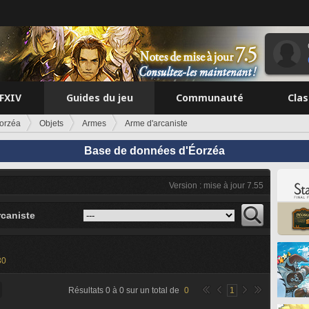
FFXIV
Guides du jeu
Communauté
Cla
orzéa
Objets
Armes
Arme d'arcaniste
Base de données d'Éorzéa
Version : mise à jour 7.55
rcaniste
30
Résultats
0
à
0
sur un total de
0
1