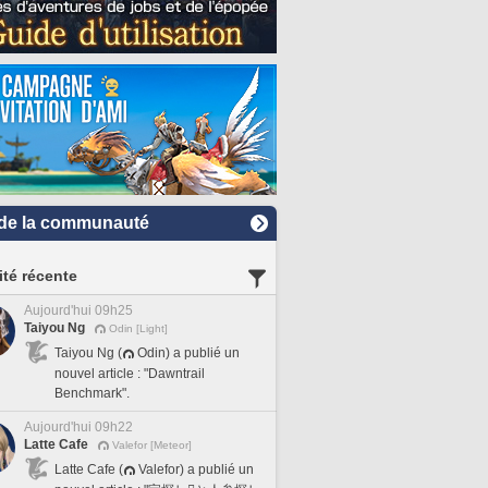
de la communauté
ité récente
Aujourd'hui 09h25
Taiyou Ng
Odin [Light]
Taiyou Ng (
Odin) a publié un
nouvel article : "Dawntrail
Benchmark".
Aujourd'hui 09h22
Latte Cafe
Valefor [Meteor]
Latte Cafe (
Valefor) a publié un