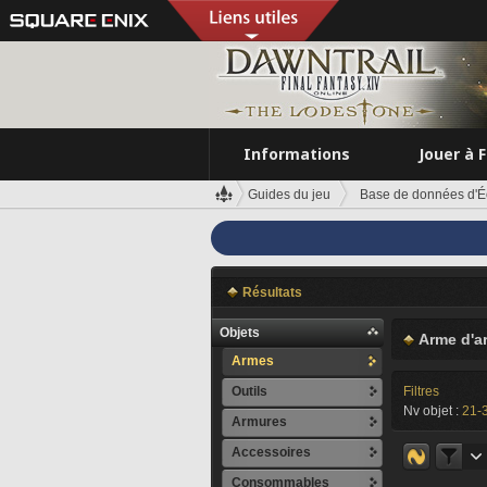
Informations
Jouer à 
Guides du jeu
Base de données d'É
Résultats
Objets
Arme d'a
Armes
Outils
Filtres
Nv objet :
21-
Armures
Accessoires
Consommables