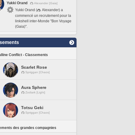
Yukki Orand
Alexander [Gaia]
Yukki Orand (
Alexander) a
commencé un recrutement pour la
linkshell inter-Monde "Bon Voyage
(Gaia)".
sements
lline Conflict - Classements
Scarlet Rose
Spriggan [Chaos]
Aura Sphere
Zodiark [Light]
Totsu Geki
Spriggan [Chaos]
ements des grandes compagnies