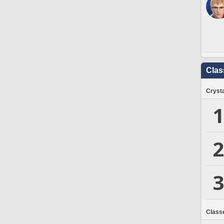
Clas
Crysta
1
2
3
Class