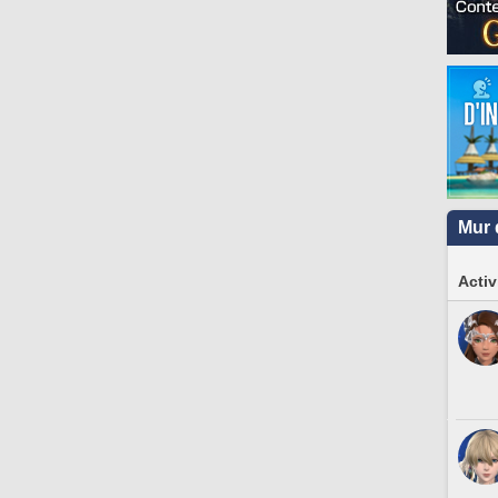
Mur 
Activ