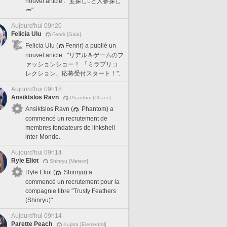
nouvel article : "宝探し🪎と人参探し
🥕".
Aujourd'hui 09h20
Felicia Ulu
Fenrir [Gaia]
Felicia Ulu (
Fenrir) a publié un
nouvel article : "リアル＆ゲームのフ
ァッションショー！ 「ミラプリコ
レクション」応募受付スタート！".
Aujourd'hui 09h18
Ansiktslos Ravn
Phantom [Chaos]
Ansiktslos Ravn (
Phantom) a
commencé un recrutement de
membres fondateurs de linkshell
inter-Monde.
Aujourd'hui 09h14
Ryle Eliot
Shinryu [Meteor]
Ryle Eliot (
Shinryu) a
commencé un recrutement pour la
compagnie libre "Trusty Feathers
(Shinryu)".
Aujourd'hui 09h14
Parette Peach
Kujata [Elemental]