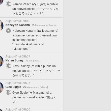
Parette Peach (
Kujata) a publié
un nouvel article : "スペースリフキ
ンどこでっすか・・？".
Aujourd'hui 09h10
Nabeyan Konann
Masamune [Mana]
Nabeyan Konann (
Masamune)
a commencé un recrutement pour
la compagnie libre
"Haisudaiskiatumare14
(Masamune)".
Aujourd'hui 09h07
Natsu Sunny
Ifrit [Gaia]
Natsu Sunny (
Ifrit) a publié un
nouvel article : "やったことないこと
をやってます。".
Aujourd'hui 09h07
Glee Jiggle
Masamune [Mana]
Glee Jiggle (
Masamune) a
publié un nouvel article : "出ねぇ
よ".
Aujourd'hui 09h00