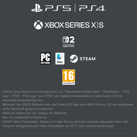
©2026 Sony Interactive Entertainment LLC."PlayStation Family Mark", "PlayStation", "PS5
logo", "PS5", "PS4 logo" and "PS4" are registered trademarks or trademarks of Sony
Interactive Entertainment Inc.
Microsoft, the XBOX Sphere mark, the Series X|S logo and XBOX Series X|S are trademarks
of the Microsoft group of companies.
Nintendo Switch est une marque de Nintendo.
Mac is a trademark of Apple Inc.
©2026 Valve Corporation. Steam et le logo Steam sont des marques déposées et/ou des
marques enregistrées par Valve Corporation aux É.U. et/ou dans d'autres pays.