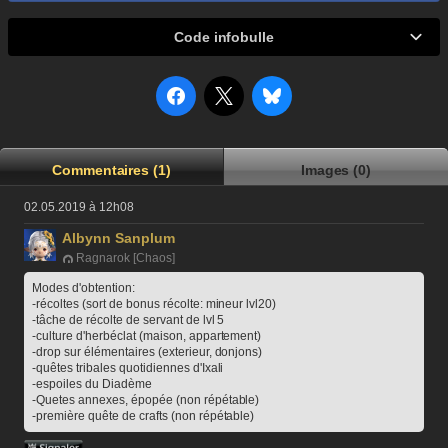
Code infobulle
Commentaires (1)
Images (0)
02.05.2019 à 12h08
Albynn Sanplum
Ragnarok [Chaos]
Modes d'obtention:
-récoltes (sort de bonus récolte: mineur lvl20)
-tâche de récolte de servant de lvl 5
-culture d'herbéclat (maison, appartement)
-drop sur élémentaires (exterieur, donjons)
-quêtes tribales quotidiennes d'Ixali
-espoiles du Diadème
-Quetes annexes, épopée (non répétable)
-première quête de crafts (non répétable)