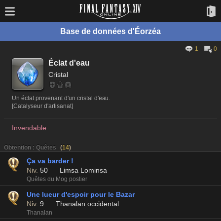
Base de données d'Éorzéa
1
0
Éclat d'eau
Cristal
Un éclat provenant d'un cristal d'eau.
[Catalyseur d'artisanat]
Invendable
Obtention : Quêtes
(
14
)
Ça va barder !
Niv.
50
Limsa Lominsa
Quêtes du Mog postier
Une lueur d'espoir pour le Bazar
Niv.
9
Thanalan occidental
Thanalan