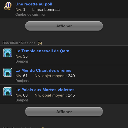
Une recette au poil
Niv.
1
Limsa Lominsa
Quêtes de cuisinier
Afficher
Obtention : Missions
(
6
)
Le Temple enseveli de Qarn
Niv.
35
Donjons
La Mer du Chant des sirènes
Niv.
61
Niv. objet moyen :
240
Donjons
Le Palais aux Marées violettes
Niv.
63
Niv. objet moyen :
245
Donjons
Afficher