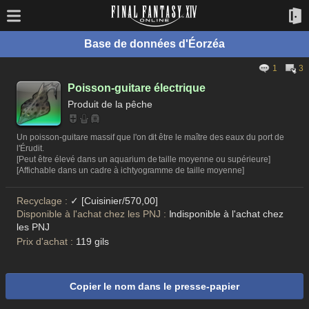
Base de données d'Éorzéa
1
3
Poisson-guitare électrique
Produit de la pêche
Un poisson-guitare massif que l'on dit être le maître des eaux du port de
l'Érudit.
[Peut être élevé dans un aquarium de taille moyenne ou supérieure]
[Affichable dans un cadre à ichtyogramme de taille moyenne]
Recyclage :
✓ [Cuisinier/570,00]
Disponible à l'achat chez les PNJ :
Indisponible à l'achat chez
les PNJ
Prix d'achat :
119 gils
Copier le nom dans le presse-papier