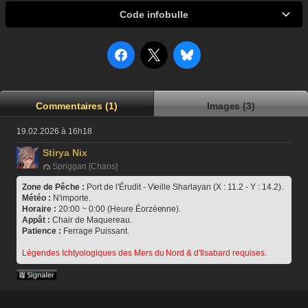
Code infobulle
Commentaires (1)
Images (3)
19.02.2026 à 16h18
Stirya Nix
Spriggan [Chaos]
Zone de Pêche :
 Port de l'Érudit - Vieille Sharlayan (X : 11.2 - Y : 14.2).
Météo :
 N'importe.
Horaire :
 20:00 ~ 0:00 (Heure Éorzéenne).
Appât :
 Chair de Maquereau.
Patience :
 Ferrage Puissant.
Légendes Ichtyologiques des Mers du Nord & d'Ilsabard requises.