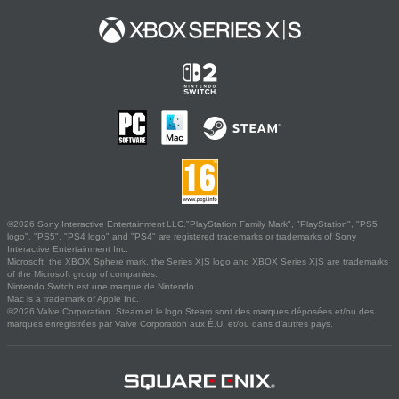
©2026 Sony Interactive Entertainment LLC."PlayStation Family Mark", "PlayStation", "PS5
logo", "PS5", "PS4 logo" and "PS4" are registered trademarks or trademarks of Sony
Interactive Entertainment Inc.
Microsoft, the XBOX Sphere mark, the Series X|S logo and XBOX Series X|S are trademarks
of the Microsoft group of companies.
Nintendo Switch est une marque de Nintendo.
Mac is a trademark of Apple Inc.
©2026 Valve Corporation. Steam et le logo Steam sont des marques déposées et/ou des
marques enregistrées par Valve Corporation aux É.U. et/ou dans d'autres pays.