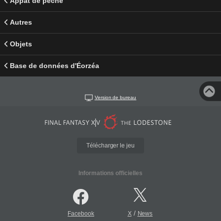
Appât de pêche
Autres
Objets
Base de données d'Éorzéa
Version de bureau
Télécharger le jeu
Informations officielles
/
Facebook
X
News