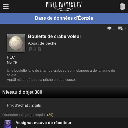
Base de données d'Éorzéa
1
0
Boulette de crabe voleur
Appât de pêche
PÊC
Nv 75
Une boulette faite de chair de crabe voleur mélangée à de la farine de
seigle.
Appât mélangé pour la pêche en eau douce.
Niveau d'objet 380
Prix d'achat :
2 gils
Obtention : Objet(s) requis
(
20
)
Assignat mauve de récolteur