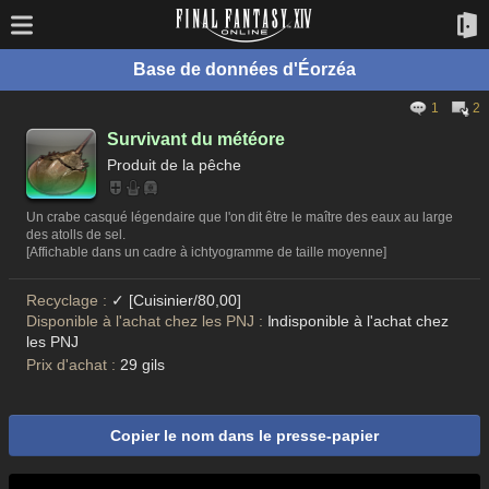
Base de données d'Éorzéa
1
2
Survivant du météore
Produit de la pêche
Un crabe casqué légendaire que l'on dit être le maître des eaux au large
des atolls de sel.
[Affichable dans un cadre à ichtyogramme de taille moyenne]
Recyclage :
✓ [Cuisinier/80,00]
Disponible à l'achat chez les PNJ :
Indisponible à l'achat chez
les PNJ
Prix d'achat :
29 gils
Copier le nom dans le presse-papier