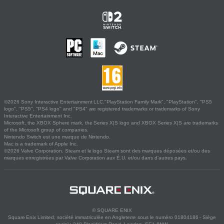
©2026 Sony Interactive Entertainment LLC."PlayStation Family Mark", "PlayStation", "PS5
logo", "PS5", "PS4 logo" and "PS4" are registered trademarks or trademarks of Sony
Interactive Entertainment Inc.
Microsoft, the XBOX Sphere mark, the Series X|S logo and XBOX Series X|S are trademarks
of the Microsoft group of companies.
Nintendo Switch est une marque de Nintendo.
Mac is a trademark of Apple Inc.
©2026 Valve Corporation. Steam et le logo Steam sont des marques déposées et/ou des
marques enregistrées par Valve Corporation aux É.U. et/ou dans d'autres pays.
© SQUARE ENIX
Square Enix Limited, société immatriculée en Angleterre sous le numéro 01804186 - Siège