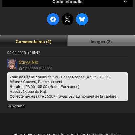
Code infobulle
Commentaires (1)
Images (2)
09.04.2020 à 16h47
Stirya Nix
Spriggan [Chaos]
Zone de Pêche :
 Atolls de Sel - Basse Noscea (X : 17 - Y : 36).
Météo :
 Couvert, Brume ou Vent.
Horaire :
 03:00 - 05:00 (Heure Eorzéenne)
Appât :
 Queue de Rat.
Collecte nécessaire :
 520+ (j'avais 528 au moment de la capture).
Vous devez vous connecter pour écrire un commentaire.