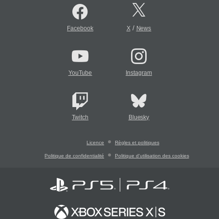
/
Facebook
X
News
YouTube
Instagram
Twitch
Bluesky
Licence
Règles et politiques
Politique de confidentialité
Politique d'utilisation des cookies