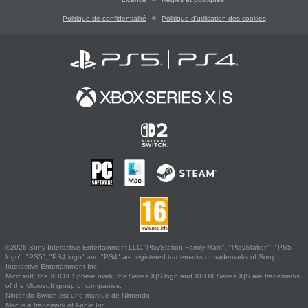
Politique de confidentialité
Politique d'utilisation des cookies
©2026 Sony Interactive Entertainment LLC."PlayStation Family Mark", "PlayStation", "PS5
logo", "PS5", "PS4 logo" and "PS4" are registered trademarks or trademarks of Sony
Interactive Entertainment Inc.
Microsoft, the XBOX Sphere mark, the Series X|S logo and XBOX Series X|S are trademarks
of the Microsoft group of companies.
Nintendo Switch est une marque de Nintendo.
Mac is a trademark of Apple Inc.