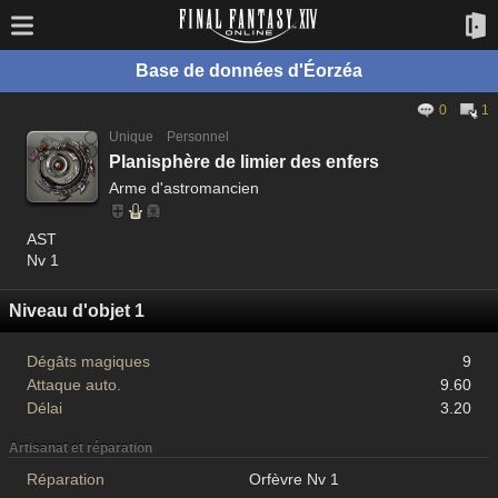
Base de données d'Éorzéa
0
1
Unique
Personnel
Planisphère de limier des enfers
Arme d'astromancien
AST
Nv 1
Niveau d'objet 1
Dégâts magiques
9
Attaque auto.
9.60
Délai
3.20
Artisanat et réparation
Réparation
Orfèvre Nv 1