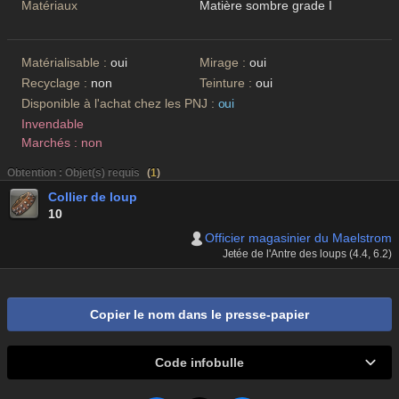
Matériaux
Matière sombre grade I
Matérialisable :
oui
Mirage :
oui
Recyclage :
non
Teinture :
oui
Disponible à l'achat chez les PNJ :
oui
Invendable
Marchés : non
Obtention : Objet(s) requis
(
1
)
Collier de loup
10
Officier magasinier du Maelstrom
Jetée de l'Antre des loups (4.4, 6.2)
Copier le nom dans le presse-papier
Code infobulle