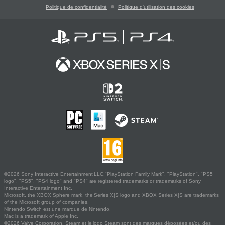
Politique de confidentialité
Politique d'utilisation des cookies
©2026 Sony Interactive Entertainment LLC."PlayStation Family Mark", "PlayStation", "PS5
logo", "PS5", "PS4 logo" and "PS4" are registered trademarks or trademarks of Sony
Interactive Entertainment Inc.
Microsoft, the XBOX Sphere mark, the Series X|S logo and XBOX Series X|S are trademarks
of the Microsoft group of companies.
Nintendo Switch est une marque de Nintendo.
Mac is a trademark of Apple Inc.
©2026 Valve Corporation. Steam et le logo Steam sont des marques déposées et/ou des