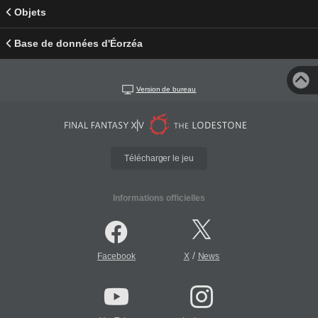
Objets
Base de données d'Éorzéa
Version de bureau
Télécharger le jeu
Informations officielles
/
Facebook
X
News