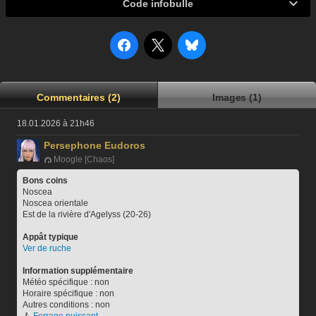
Code infobulle
Commentaires (2)
Images (1)
18.01.2026 à 21h46
Persephone Eudoros
Moogle [Chaos]
Bons coins
Noscea
Noscea orientale
Est de la rivière d'Agelyss (20-26)
Appât typique
Ver de ruche
Information supplémentaire
Météo spécifique : non
Horaire spécifique : non
Autres conditions : non
🪝 
Ferrage puissant