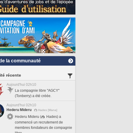
de la communauté
ité récente
Aujourd'hui 02h10
La compagnie libre "AGCY"
(Tonberry) a été créée.
Aujourd'hui 02h10
Hederu Mideru
Hades [Mana]
Hederu Mideru (
Hades) a
commencé un recrutement de
membres fondateurs de compagnie
libre.