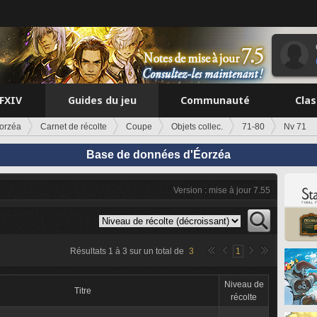
FFXIV
Guides du jeu
Communauté
Cla
orzéa
Carnet de récolte
Coupe
Objets collec.
71-80
Nv 71
Base de données d'Éorzéa
Version : mise à jour 7.55
Résultats
1
à
3
sur un total de
3
1
Niveau de
Titre
récolte