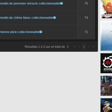
ondin de pommier miracle collectionnable

75
ondin de chêne blanc collectionnable

73
Pomme pixie collectionnable

71
Résultats
1
à
3
sur un total de
3
1