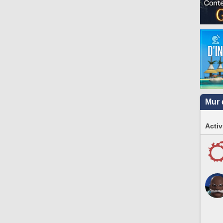
Mur 
Activ