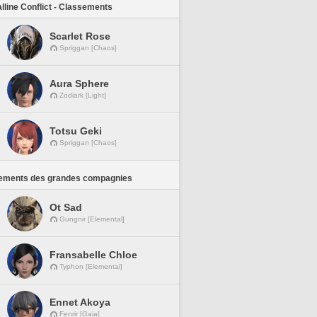
lline Conflict - Classements
Scarlet Rose
Spriggan [Chaos]
Aura Sphere
Zodiark [Light]
Totsu Geki
Spriggan [Chaos]
ements des grandes compagnies
Ot Sad
Gungnir [Elemental]
Fransabelle Chloe
Typhon [Elemental]
Ennet Akoya
Fenrir [Gaia]