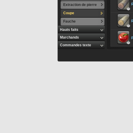
R
Extraction de pierre

Coupe
R
Fauche

Hauts faits
Marchands

Commandes texte