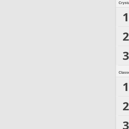
Crysta
1
2
3
Class
1
2
3