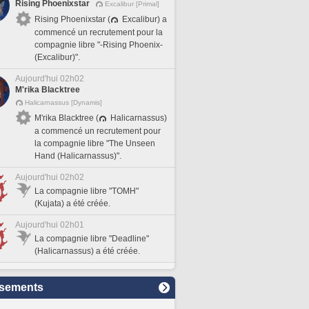
Rising Phoenixstar
Excalibur [Primal]
Rising Phoenixstar (
Excalibur) a
commencé un recrutement pour la
compagnie libre "-Rising Phoenix-
(Excalibur)".
Aujourd'hui 02h02
M'rika Blacktree
Halicarnassus [Dynamis]
M'rika Blacktree (
Halicarnassus)
a commencé un recrutement pour
la compagnie libre "The Unseen
Hand (Halicarnassus)".
Aujourd'hui 02h02
La compagnie libre "TOMH"
(Kujata) a été créée.
Aujourd'hui 02h01
La compagnie libre "Deadline"
(Halicarnassus) a été créée.
sements