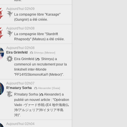
Aujourd'hui 02h09
La compagnie libre "Karaage"
(Gungnir) a été créée.
Aujourd'hui 02h08
La compagnie libre "Stardrift
Rhapsody" (Mateus) a été créée.
Aujourd'hui 02h08
Eira Grimfeld
Shinryu [Meteor]
Eira Grimfeld (
Shinryu) a
commencé un recrutement pour la
linkshell inter-Monde
"FF14!!SStomonoKai!! (Meteor)".
Aujourd'hui 02h07
R'matary Sorha
Alexander [Gaia]
R'matary Sorha (
Alexander) a
publié un nouvel article : "Opération
Vado -ヴァード作戦-(E4 地中海南仏
沖/アルジェリア沖/イタリア半島
沖)".
Aujourd'hui 02h04