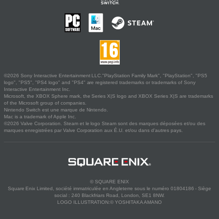
©2026 Sony Interactive Entertainment LLC."PlayStation Family Mark", "PlayStation", "PS5
logo", "PS5", "PS4 logo" and "PS4" are registered trademarks or trademarks of Sony
Interactive Entertainment Inc.
Microsoft, the XBOX Sphere mark, the Series X|S logo and XBOX Series X|S are trademarks
of the Microsoft group of companies.
Nintendo Switch est une marque de Nintendo.
Mac is a trademark of Apple Inc.
©2026 Valve Corporation. Steam et le logo Steam sont des marques déposées et/ou des
marques enregistrées par Valve Corporation aux É.U. et/ou dans d'autres pays.
© SQUARE ENIX
Square Enix Limited, société immatriculée en Angleterre sous le numéro 01804186 - Siège
social : 240 Blackfriars Road, London, SE1 8NW.
LOGO ILLUSTRATION:© YOSHITAKA AMANO