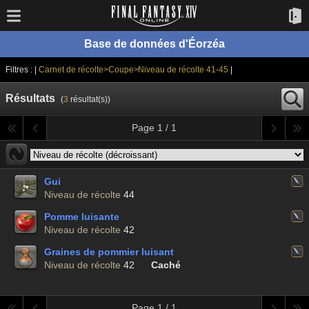
Base de données d'Éorzéa
Filtres : |
Carnet de récolte>Coupe>Niveau de récolte 41-45
|
Résultats
(
3
résultat(s))
Page 1 / 1
Gui
Niveau de récolte
44
Pomme luisante
Niveau de récolte
42
Graines de pommier luisant
Niveau de récolte
42
Caché
Page 1 / 1