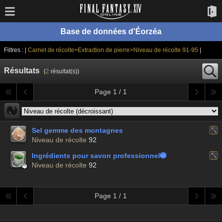
Base de données d'Éorzéa
Filtres : |
Carnet de récolte>Extraction de pierre>Niveau de récolte 91-95
|
Résultats
(
2
résultat(s))
Page 1 / 1
Sel gemme des montagnes
Niveau de récolte
92
Ingrédients pour savon professionnel


Niveau de récolte
92
Page 1 / 1