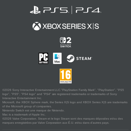
©2026 Sony Interactive Entertainment LLC."PlayStation Family Mark", "PlayStation", "PS5
logo", "PS5", "PS4 logo" and "PS4" are registered trademarks or trademarks of Sony
Interactive Entertainment Inc.
Microsoft, the XBOX Sphere mark, the Series X|S logo and XBOX Series X|S are trademarks
of the Microsoft group of companies.
Nintendo Switch est une marque de Nintendo.
Mac is a trademark of Apple Inc.
©2026 Valve Corporation. Steam et le logo Steam sont des marques déposées et/ou des
marques enregistrées par Valve Corporation aux É.U. et/ou dans d'autres pays.