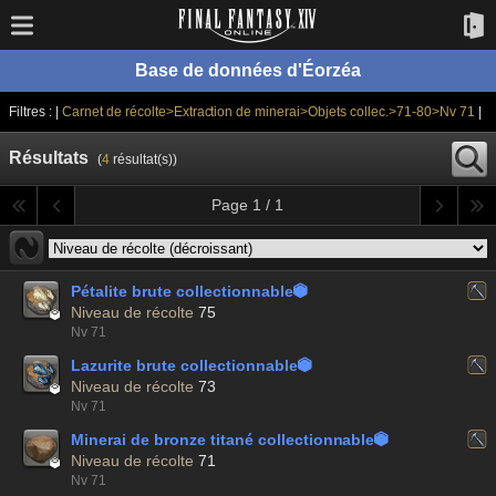
Base de données d'Éorzéa
Filtres : |
Carnet de récolte>Extraction de minerai>Objets collec.>71-80>Nv 71
|
Résultats
(
4
résultat(s))
Page 1 / 1
Pétalite brute collectionnable


Niveau de récolte
75
Nv 71
Lazurite brute collectionnable


Niveau de récolte
73
Nv 71
Minerai de bronze titané collectionnable


Niveau de récolte
71
Nv 71