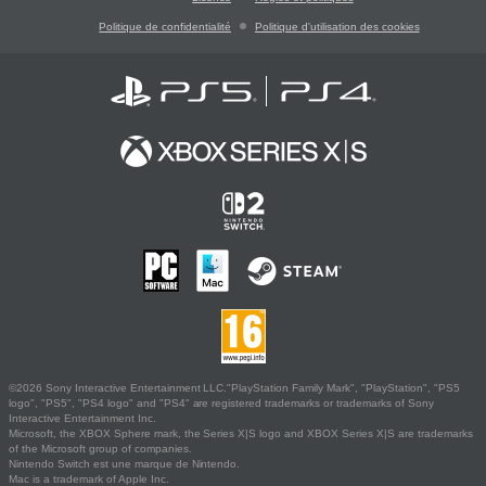
Politique de confidentialité
Politique d'utilisation des cookies
©2026 Sony Interactive Entertainment LLC."PlayStation Family Mark", "PlayStation", "PS5
logo", "PS5", "PS4 logo" and "PS4" are registered trademarks or trademarks of Sony
Interactive Entertainment Inc.
Microsoft, the XBOX Sphere mark, the Series X|S logo and XBOX Series X|S are trademarks
of the Microsoft group of companies.
Nintendo Switch est une marque de Nintendo.
Mac is a trademark of Apple Inc.