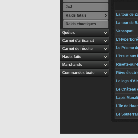
JcJ
La tour de Z
Raids fatals
La tour de B
Raids chaotiques
Vanaspati
Quêtes
L'Hyperbor
Carnet d'artisanat
Le Prisme de
Carnet de récolte
L'Issue aux
Hauts faits
Risette-sur-
Marchands
Commandes texte
Rêve électr
Le legs d'Al
Le Château 
Lapis Manal
L'île de Ha
Le Souterrai