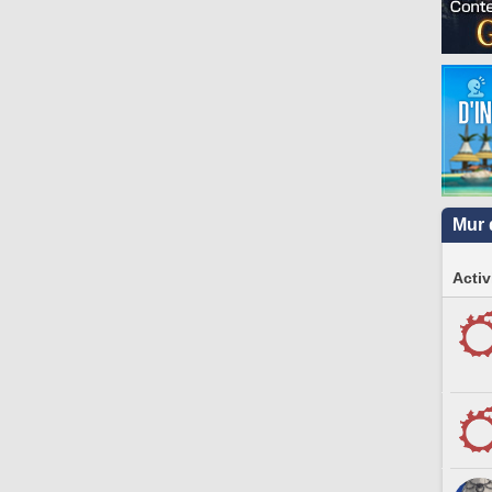
Mur 
Activ