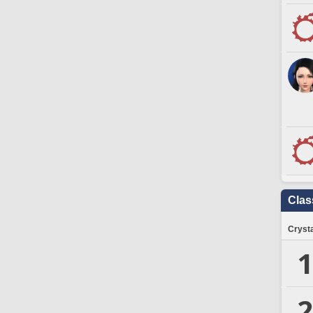
Clas
Crysta
1
2