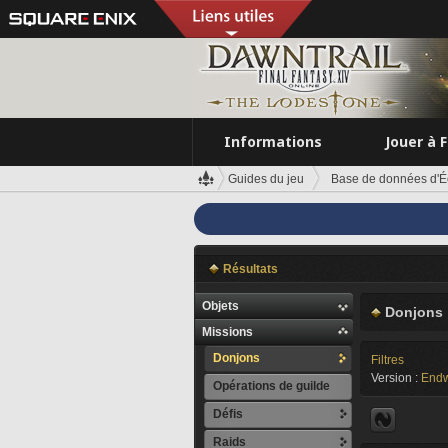
Informations
Jouer à 
Guides du jeu
Base de données d'É
Résultats
Objets
Donjons
Missions
Donjons
Filtres
Version :
Endw
Opérations de guilde
Défis
Raids