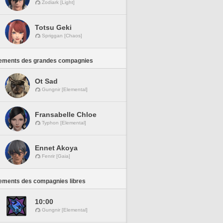
Zodiark [Light]
Totsu Geki
Spriggan [Chaos]
ements des grandes compagnies
Ot Sad
Gungnir [Elemental]
Fransabelle Chloe
Typhon [Elemental]
Ennet Akoya
Fenrir [Gaia]
ements des compagnies libres
10:00
Gungnir [Elemental]