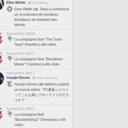
Elise Wettin
Titan [Mana]
Elise Wettin (
Titan) a commencé
un recrutement de membres
fondateurs de linkshell inter-
Monde.
Aujourd'hui 18h18
La compagnie libre "The Turbo
Team" (Famfrit) a été créée.
Aujourd'hui 18h17
La compagnie libre "Blackthorn
Manor" (Yojimbo) a été créée.
Aujourd'hui 18h17
Yuuujin Eleven
Valefor [Meteor]
Yuuujin Eleven (
Valefor) a publié
un nouvel article : "FC募集シャウト
ってこんな感じでやってイイのだろ
うか？".
Aujourd'hui 18h07
La compagnie libre
"BloodyVikingZ" (Twintania) a été
créée.