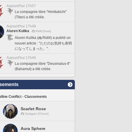
Aujourd'hui 17h57
La compagnie libre "Himitukichi"
(Titan) a été créée.
Aujourd'hui 17h49
Aluren Kulika
Ridill [Gaia]
Aluren Kulika (
Ridill) a publié un
nouvel article : "ただのお気持ち表明
になってしまった。".
Aujourd'hui 17h46
La compagnie libre "Deusmalus-II"
(Bahamut) a été créée.
sements
lline Conflict - Classements
Scarlet Rose
Spriggan [Chaos]
Aura Sphere