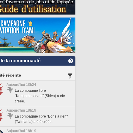
de la communauté
ité récente
Aujourd'hui 18h24
La compagnie libre
"Kompetenzteam" (Shiva) a été
créée.
Aujourd'hui 18h19
La compagnie libre "Bons a rien"
(Twintania) a été créée.
Aujourd'hui 18h19