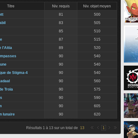
Titre
Niv. requis
Niv. objet moyen
ott
81
500
abil
83
505
85
510
ée
87
515
 l'Aitia
89
520
 Impasses
90
540
lune
90
540
ique de Stigma-4
90
540
zadaal
90
560
de Troïa
90
575
is
90
590
am
90
605
n lunaire
90
620
Résultats
1
à
13
sur un total de
13
1