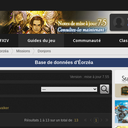
FFXIV
Guides du jeu
Communauté
Cla
orzéa
Missions
Donjons
Base de données d'Éorzéa
Version : mise à jour 7.55
alker
Résultats
1
à
13
sur un total de
13
1