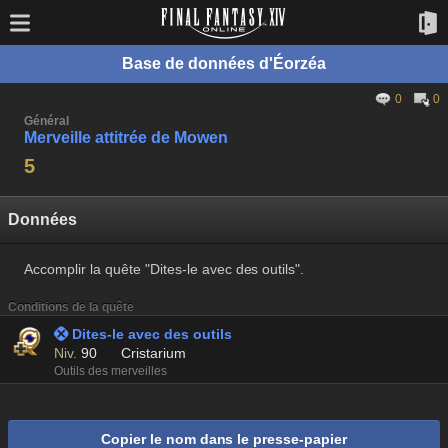
Base de données d'Éorzéa
0
0
Général
Merveille attitrée de Mowen
5
Données
Accomplir la quête "Dites-le avec des outils".
Conditions de la quête
 Dites-le avec des outils
Niv.
90
Cristarium
Outils des merveilles
Copier le nom dans le presse-papier