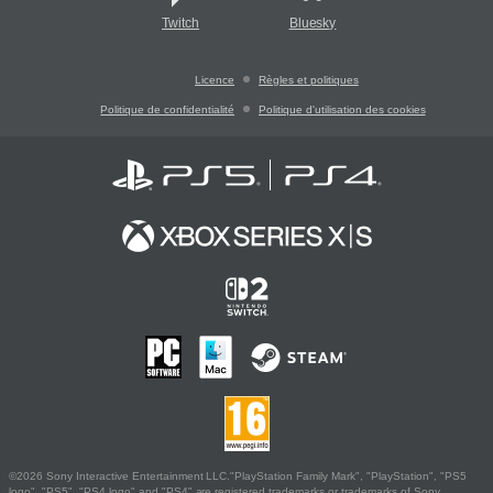
Twitch
Bluesky
Licence
Règles et politiques
Politique de confidentialité
Politique d'utilisation des cookies
©2026 Sony Interactive Entertainment LLC."PlayStation Family Mark", "PlayStation", "PS5
logo", "PS5", "PS4 logo" and "PS4" are registered trademarks or trademarks of Sony