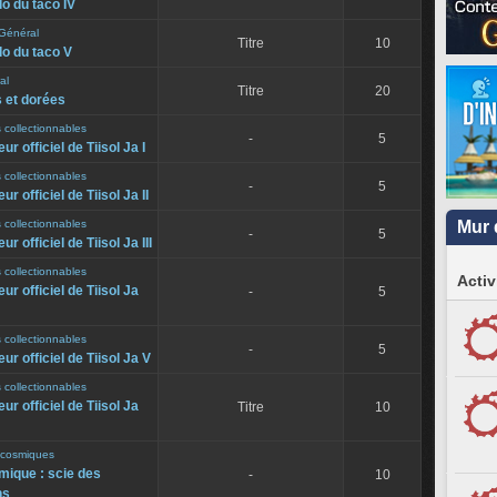
o du taco IV
Général
Titre
10
do du taco V
al
Titre
20
 et dorées
 collectionnables
-
5
ur officiel de Tiisol Ja I
 collectionnables
-
5
r officiel de Tiisol Ja II
 collectionnables
Mur 
-
5
r officiel de Tiisol Ja III
 collectionnables
Activ
ur officiel de Tiisol Ja
-
5
 collectionnables
-
5
ur officiel de Tiisol Ja V
 collectionnables
ur officiel de Tiisol Ja
Titre
10
s cosmiques
mique : scie des
-
10
ns