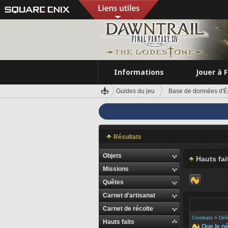
Informations
Jouer à 
Guides du jeu
Base de données d'É
Résultats
Objets
Hauts fai
Missions
Quêtes
Carnet d'artisanat
Carnet de récolte
Combats
>
Déf
Hauts faits
Que le né