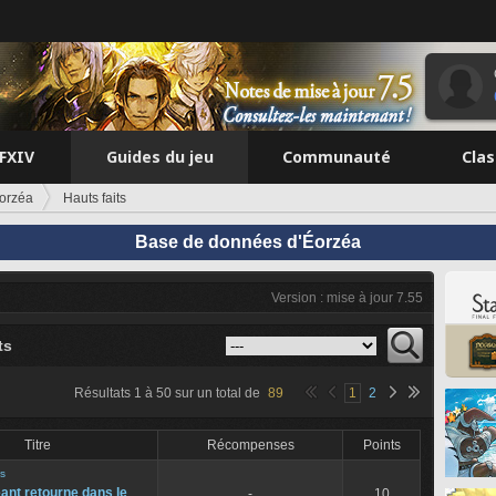
FFXIV
Guides du jeu
Communauté
Cla
orzéa
Hauts faits
Base de données d'Éorzéa
Version : mise à jour 7.55
ts
Résultats
1
à
50
sur un total de
89
1
2
Titre
Récompenses
Points
is
ant retourne dans le
-
10