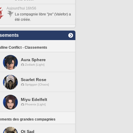
Aujourd'hui 16h56
La compagnie libre "jre" (Valefor) a
été créée.
sements
lline Conflict - Classements
Aura Sphere
Zodiark [Light]
Scarlet Rose
Spriggan [Chaos]
Miyu Edelfelt
Phoenix [Light]
ements des grandes compagnies
Ot Sad