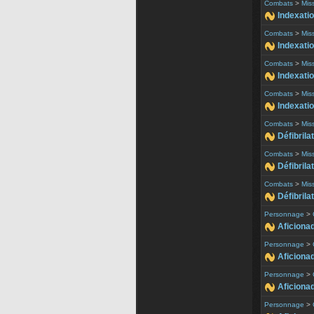
Combats
>
Mis
Indexatio
Combats
>
Mis
Indexatio
Combats
>
Mis
Indexatio
Combats
>
Mis
Indexatio
Combats
>
Mis
Défibrila
Combats
>
Mis
Défibrila
Combats
>
Mis
Défibrilat
Personnage
>
Aficionad
Personnage
>
Aficionad
Personnage
>
Aficionad
Personnage
>