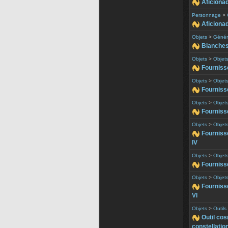
Aficionad
Personnage
>
Aficiona
Objets
>
Génér
Blanches
Objets
>
Objets
Fournisse
Objets
>
Objets
Fournisseu
Objets
>
Objets
Fournisseu
Objets
>
Objets
Fournisse
IV
Objets
>
Objets
Fournisse
Objets
>
Objets
Fournisse
VI
Objets
>
Outil
Outil cos
constellatio