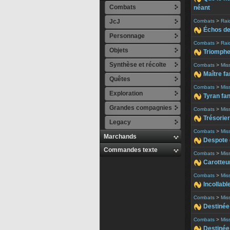
Combats
néant
JcJ
Combats
>
Rai
Échos de
Personnage
Combats
>
Rai
Objets
Triomphe
Synthèse et récolte
Combats
>
Mis
Maître f
Quêtes
Combats
>
Mis
Exploration
Tyran fa
Grandes compagnies
Combats
>
Mis
Trésorier
Legacy
Combats
>
Mis
Marchands
Despote 
Commandes texte
Combats
>
Mis
Carotteur
Combats
>
Mis
Incollabl
Combats
>
Mis
Destinée 
Combats
>
Mis
Destinée 