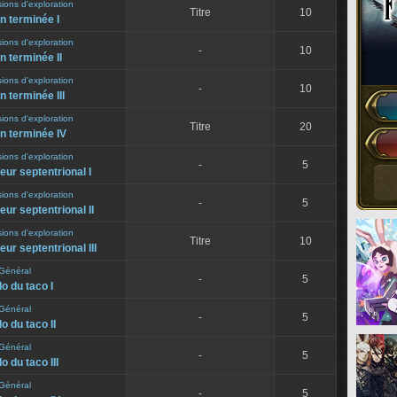
sions d'exploration
Titre
10
n terminée I
sions d'exploration
-
10
n terminée II
sions d'exploration
-
10
n terminée III
sions d'exploration
Titre
20
n terminée IV
sions d'exploration
-
5
teur septentrional I
sions d'exploration
-
5
teur septentrional II
sions d'exploration
Titre
10
eur septentrional III
Général
-
5
o du taco I
Général
-
5
o du taco II
Général
-
5
o du taco III
Général
-
5