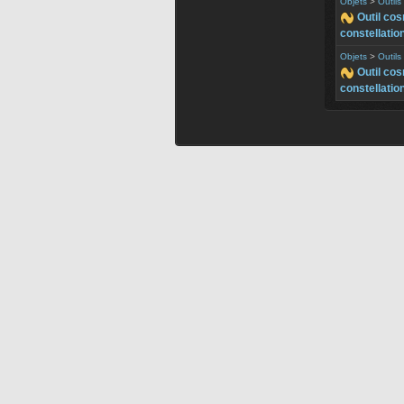
Objets
>
Outil
Outil co
constellatio
Objets
>
Outil
Outil co
constellatio