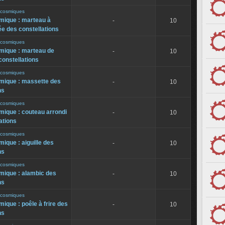
s cosmiques
smique : marteau à
-
10
e des constellations
s cosmiques
smique : marteau de
-
10
constellations
s cosmiques
smique : massette des
-
10
ns
s cosmiques
smique : couteau arrondi
-
10
ations
s cosmiques
mique : aiguille des
-
10
ns
s cosmiques
smique : alambic des
-
10
ns
s cosmiques
mique : poêle à frire des
-
10
ns