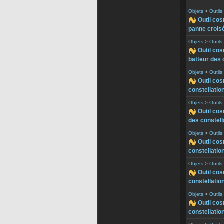
Objets
>
Outil
Outil co
panne croisé
Objets
>
Outil
Outil co
batteur des 
Objets
>
Outil
Outil co
constellatio
Objets
>
Outil
Outil co
des constell
Objets
>
Outil
Outil cos
constellatio
Objets
>
Outil
Outil co
constellatio
Objets
>
Outil
Outil cos
constellatio