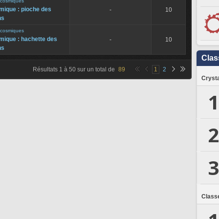
s cosmiques
smique : pioche des
-
10
ns
s cosmiques
smique : hachette des
-
10
ns
Clas
Résultats
1
à
50
sur un total de
89
1
2
Crysta
1
2
3
Class