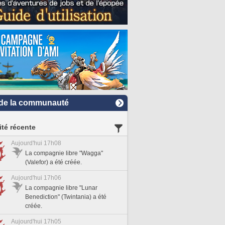
de la communauté
ité récente
Aujourd'hui 17h08
La compagnie libre "Wagga"
(Valefor) a été créée.
Aujourd'hui 17h06
La compagnie libre "Lunar
Benediction" (Twintania) a été
créée.
Aujourd'hui 17h05