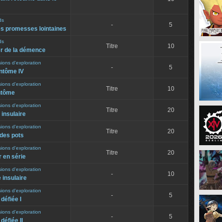
ds
-
5
s promesses lointaines
ds
Titre
10
r de la démence
sions d'exploration
-
5
antôme IV
sions d'exploration
Titre
10
ntôme
sions d'exploration
Titre
20
 insulaire
sions d'exploration
Titre
20
des pots
sions d'exploration
Titre
20
 en série
sions d'exploration
-
10
e insulaire
sions d'exploration
-
5
défiée I
sions d'exploration
-
5
défiée II