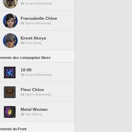
Gungnir [Elemental]
Fransabelle Chloe
Typhon [Elemental]
Ennet Akoya
Fenrir [Gaia]
ements des compagnies libres
10:00
Gungnir [Elemental]
Fleur Chloe
Typhon [Elemental]
Metal Woman
Titan [Mana]
ements du Front