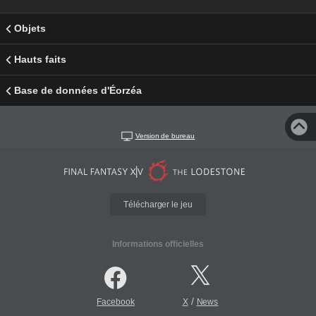
Objets
Hauts faits
Base de données d'Éorzéa
Version de bureau
Télécharger le jeu
Informations officielles
/
Facebook
X
News