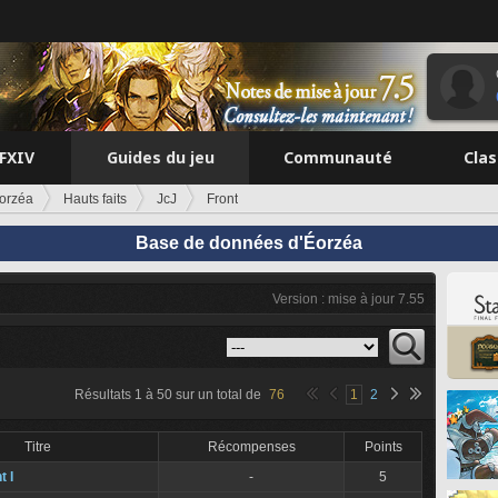
FFXIV
Guides du jeu
Communauté
Cla
orzéa
Hauts faits
JcJ
Front
Base de données d'Éorzéa
Version : mise à jour 7.55
Résultats
1
à
50
sur un total de
76
1
2
Titre
Récompenses
Points
t I
-
5