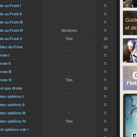
le au Front I
-
5
le au Front II
-
5
le au Front III
-
5
le au Front IV
Montures
5
ble au Front V
Titre
10
bles du Front
-
20
rone I
-
5
rone II
-
5
rone III
-
5
drone IV
Titre
5
ent pas drone
-
10
utes sphères I
-
5
tes sphères II
-
5
tes sphères III
-
5
utes sphères IV
Titre
5
ent sphères voir !
-
10