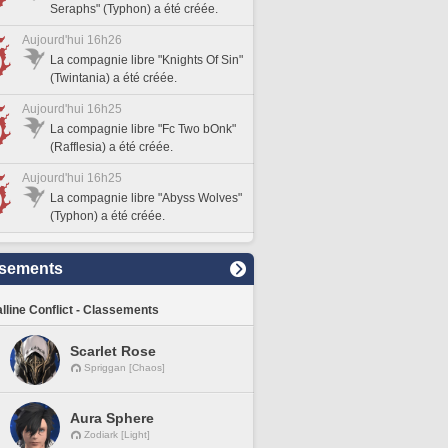
Seraphs" (Typhon) a été créée.
Aujourd'hui 16h26
La compagnie libre "Knights Of Sin"
(Twintania) a été créée.
Aujourd'hui 16h25
La compagnie libre "Fc Two bOnk"
(Rafflesia) a été créée.
Aujourd'hui 16h25
La compagnie libre "Abyss Wolves"
(Typhon) a été créée.
sements
lline Conflict - Classements
Scarlet Rose
Spriggan [Chaos]
Aura Sphere
Zodiark [Light]