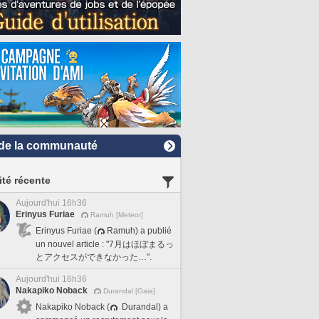
de la communauté
ité récente
Aujourd'hui 16h36
Erinyus Furiae
Ramuh [Meteor]
Erinyus Furiae (
Ramuh) a publié
un nouvel article : "7月はほぼまるっ
とアクセスができなかった…".
Aujourd'hui 16h36
Nakapiko Noback
Durandal [Gaia]
Nakapiko Noback (
Durandal) a