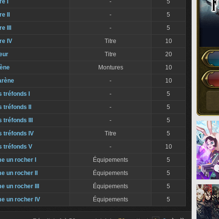
re I
-
5
e II
-
5
e III
-
5
re IV
Titre
10
eur
Titre
20
rène
Montures
10
'arène
-
10
 tréfonds I
-
5
 tréfonds II
-
5
 tréfonds III
-
5
 tréfonds IV
Titre
5
s tréfonds V
-
10
e un rocher I
Équipements
5
e un rocher II
Équipements
5
 un rocher III
Équipements
5
e un rocher IV
Équipements
5