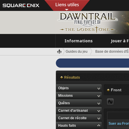
Informations
Jouer à 
Guides du jeu
Base de données d'É
Résultats
Objets
Front
Missions
Quêtes
Carnet d'artisanat
Carnet de récolte
Suer au Fron
Hauts faits