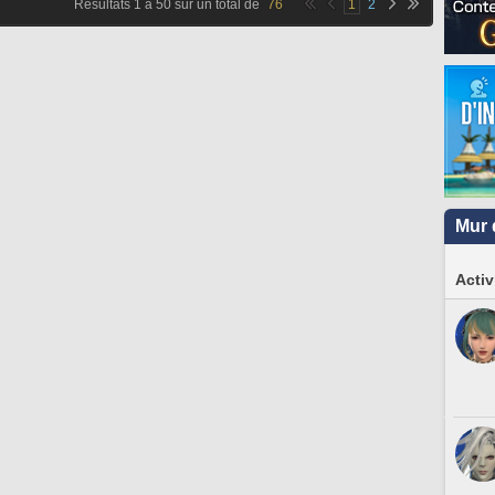
Résultats
1
à
50
sur un total de
76
1
2
Mur 
Activ