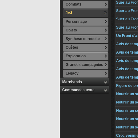
Suer au Front
Combats
Suer au Front
JcJ
Suer au Fron
Personnage
Suer au Fron
Objets
Un Front d'a
Synthèse et récolte
Avis de temp
Quêtes
Avis de temp
Exploration
Avis de tempê
Grandes compagnies
Avis de temp
Legacy
Avis de temp
Marchands
Figure de pr
Commandes texte
Nourrir un s
Nourrir un s
Nourrir un s
Nourrir un s
Nourrir un s
Croc venime