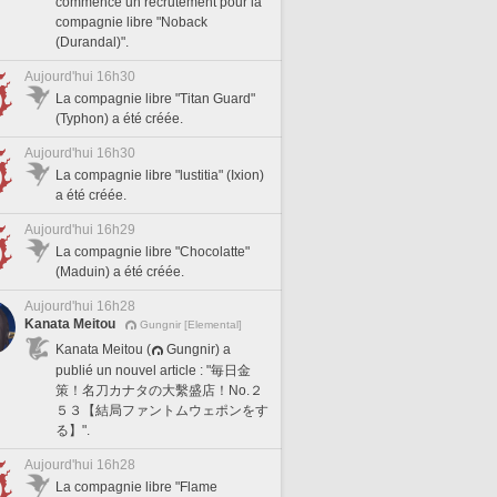
commencé un recrutement pour la
compagnie libre "Noback
(Durandal)".
Aujourd'hui 16h30
La compagnie libre "Titan Guard"
(Typhon) a été créée.
Aujourd'hui 16h30
La compagnie libre "lustitia" (Ixion)
a été créée.
Aujourd'hui 16h29
La compagnie libre "Chocolatte"
(Maduin) a été créée.
Aujourd'hui 16h28
Kanata Meitou
Gungnir [Elemental]
Kanata Meitou (
Gungnir) a
publié un nouvel article : "毎日金
策！名刀カナタの大繫盛店！No.２
５３【結局ファントムウェポンをす
る】".
Aujourd'hui 16h28
La compagnie libre "Flame