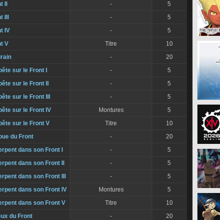
 II
-
5
 III
-
5
t IV
-
5
t V
Titre
10
irain
-
20
ête sur le Front I
-
5
ête sur le Front II
-
5
te sur le Front III
-
5
ête sur le Front IV
Montures
5
ête sur le Front V
Titre
10
oue du Front
-
20
erpent dans son Front I
-
5
erpent dans son Front II
-
5
erpent dans son Front III
-
5
erpent dans son Front IV
Montures
5
erpent dans son Front V
Titre
10
ux du Front
-
20