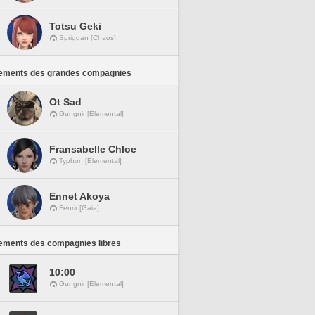
Totsu Geki
Spriggan [Chaos]
ements des grandes compagnies
Ot Sad
Gungnir [Elemental]
Fransabelle Chloe
Typhon [Elemental]
Ennet Akoya
Fenrir [Gaia]
ements des compagnies libres
10:00
Gungnir [Elemental]