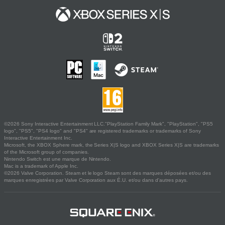
©2026 Sony Interactive Entertainment LLC."PlayStation Family Mark", "PlayStation", "PS5
logo", "PS5", "PS4 logo" and "PS4" are registered trademarks or trademarks of Sony
Interactive Entertainment Inc.
Microsoft, the XBOX Sphere mark, the Series X|S logo and XBOX Series X|S are trademarks
of the Microsoft group of companies.
Nintendo Switch est une marque de Nintendo.
Mac is a trademark of Apple Inc.
©2026 Valve Corporation. Steam et le logo Steam sont des marques déposées et/ou des
marques enregistrées par Valve Corporation aux É.U. et/ou dans d'autres pays.