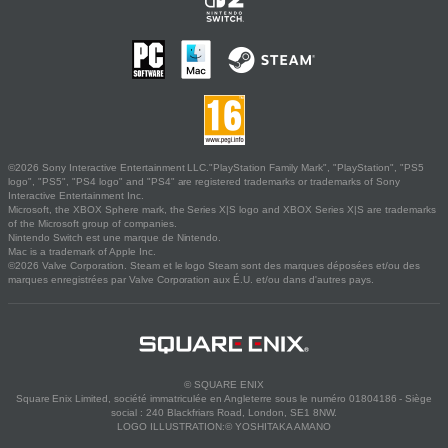
©2026 Sony Interactive Entertainment LLC."PlayStation Family Mark", "PlayStation", "PS5
logo", "PS5", "PS4 logo" and "PS4" are registered trademarks or trademarks of Sony
Interactive Entertainment Inc.
Microsoft, the XBOX Sphere mark, the Series X|S logo and XBOX Series X|S are trademarks
of the Microsoft group of companies.
Nintendo Switch est une marque de Nintendo.
Mac is a trademark of Apple Inc.
©2026 Valve Corporation. Steam et le logo Steam sont des marques déposées et/ou des
marques enregistrées par Valve Corporation aux É.U. et/ou dans d'autres pays.
© SQUARE ENIX
Square Enix Limited, société immatriculée en Angleterre sous le numéro 01804186 - Siège
social : 240 Blackfriars Road, London, SE1 8NW.
LOGO ILLUSTRATION:© YOSHITAKA AMANO