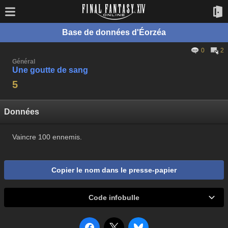
Base de données d'Éorzéa
0
2
Général
Une goutte de sang
5
Données
Vaincre 100 ennemis.
Copier le nom dans le presse-papier
Code infobulle