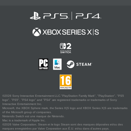
©2026 Sony Interactive Entertainment LLC."PlayStation Family Mark", "PlayStation", "PS5
logo", "PS5", "PS4 logo" and "PS4" are registered trademarks or trademarks of Sony
Interactive Entertainment Inc.
Microsoft, the XBOX Sphere mark, the Series X|S logo and XBOX Series X|S are trademarks
of the Microsoft group of companies.
Nintendo Switch est une marque de Nintendo.
Mac is a trademark of Apple Inc.
©2026 Valve Corporation. Steam et le logo Steam sont des marques déposées et/ou des
marques enregistrées par Valve Corporation aux É.U. et/ou dans d'autres pays.