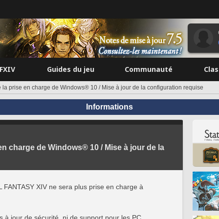
FFXIV
Guides du jeu
Communauté
Cla
e la prise en charge de Windows® 10 / Mise à jour de la configuration requise
Informations
 en charge de Windows® 10 / Mise à jour de la
 FANTASY XIV ne sera plus prise en charge à
s à jour de sécurité, ni de support pour les PC