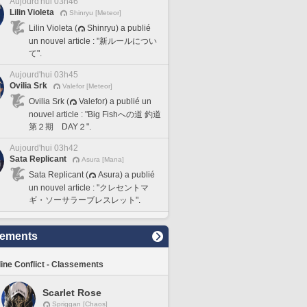
Aujourd'hui 03h46
Lilin Violeta
Shinryu [Meteor]
Lilin Violeta (
Shinryu) a publié
un nouvel article : "新ルールについ
て".
Aujourd'hui 03h45
Ovilia Srk
Valefor [Meteor]
Ovilia Srk (
Valefor) a publié un
nouvel article : "Big Fishへの道 釣道
第２期 DAY２".
Aujourd'hui 03h42
Sata Replicant
Asura [Mana]
Sata Replicant (
Asura) a publié
un nouvel article : "クレセントマ
ギ・ソーサラーブレスレット".
sements
line Conflict - Classements
Scarlet Rose
Spriggan [Chaos]