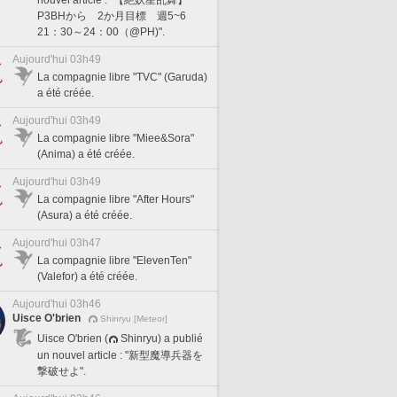
P3BHから 2か月目標 週5~6
21：30～24：00（@PH)".
Aujourd'hui 03h49
La compagnie libre "TVC" (Garuda)
a été créée.
Aujourd'hui 03h49
La compagnie libre "Miee&Sora"
(Anima) a été créée.
Aujourd'hui 03h49
La compagnie libre "After Hours"
(Asura) a été créée.
Aujourd'hui 03h47
La compagnie libre "ElevenTen"
(Valefor) a été créée.
Aujourd'hui 03h46
Uisce O'brien
Shinryu [Meteor]
Uisce O'brien (
Shinryu) a publié
un nouvel article : "新型魔導兵器を
撃破せよ".