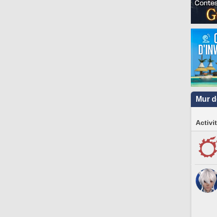
Mur d
Activi