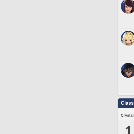
Clas
Crystal
1