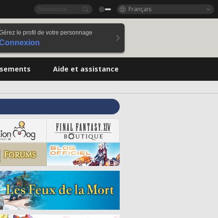
Français
Gérez le profil de votre personnage
Connexion
ssements
Aide et assistance