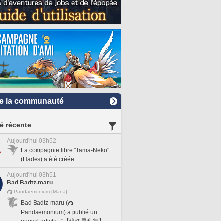
e la communauté
té récente
Aujourd'hui 03h52
La compagnie libre "Tama-Neko"
(Hades) a été créée.
Aujourd'hui 03h51
Bad Badtz-maru
Pandaemonium [Mana]
Bad Badtz-maru (
Pandaemonium) a publié un
nouvel article : "【絶妖星乱舞】