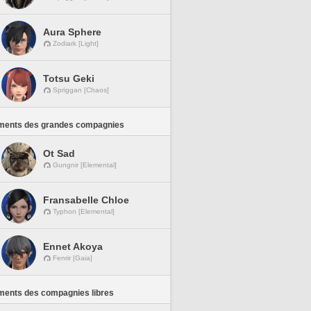
Aura Sphere
Zodiark [Light]
Totsu Geki
Spriggan [Chaos]
ments des grandes compagnies
Ot Sad
Gungnir [Elemental]
Fransabelle Chloe
Typhon [Elemental]
Ennet Akoya
Fenrir [Gaia]
ments des compagnies libres