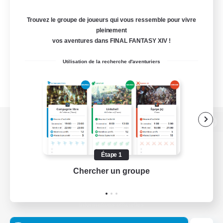
Trouvez le groupe de joueurs qui vous ressemble pour vivre
pleinement
vos aventures dans FINAL FANTASY XIV !
Utilisation de la recherche d'aventuriers
Version de bureau
Étape 1
Chercher un groupe
Prend
Télécharger le jeu
Informations officielles