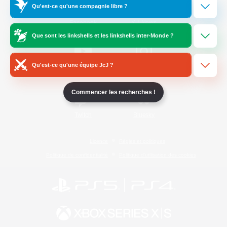
Qu'est-ce qu'une compagnie libre ?
/
Facebook
X
News
Que sont les linkshells et les linkshells inter-Monde ?
Qu'est-ce qu'une équipe JcJ ?
YouTube
Instagram
Commencer les recherches !
Twitch
Bluesky
Licence
Règles et politiques
Politique de confidentialité
Politique d'utilisation des cookies