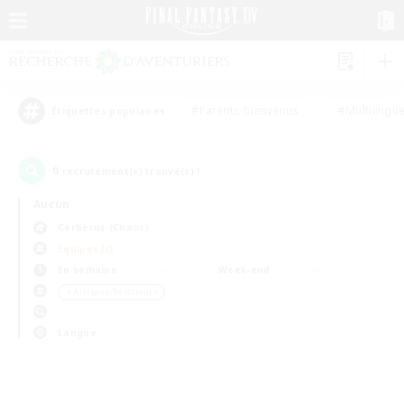
#Parents bienvenus
#Multilingu
Étiquettes populaires
0
recrutement(s) trouvé(s) !
Aucun
Cerberus (Chaos)
Équipes JcJ
En semaine
Week-end
＃Artisans/Récolteurs
Langue