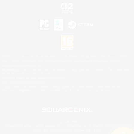
©2026 Sony Interactive Entertainment LLC."PlayStation Family Mark", "PlayStation", "PS5
logo", "PS5", "PS4 logo" and "PS4" are registered trademarks or trademarks of Sony
Interactive Entertainment Inc.
Microsoft, the XBOX Sphere mark, the Series X|S logo and XBOX Series X|S are trademarks
of the Microsoft group of companies.
Nintendo Switch est une marque de Nintendo.
Mac is a trademark of Apple Inc.
©2026 Valve Corporation. Steam et le logo Steam sont des marques déposées et/ou des
marques enregistrées par Valve Corporation aux É.U. et/ou dans d'autres pays.
© SQUARE ENIX
Square Enix Limited, société immatriculée en Angleterre sous le numéro 01804186 - Siège
social : 240 Blackfriars Road, London, SE1 8NW.