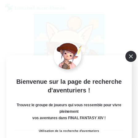
Linkshell inter-Monde
Bienvenue sur la page de recherche
FFXIV - UK
d'aventuriers !
Recrutement de nouveaux membres
Chaos
Trouvez le groupe de joueurs qui vous ressemble pour vivre
pleinement
--
Places à pourvoir
vos aventures dans FINAL FANTASY XIV !
Utilisation de la recherche d'aventuriers
UK