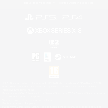
Politique de confidentialité
Politique d'utilisation des cookies
©2026 Sony Interactive Entertainment LLC."PlayStation Family Mark", "PlayStation", "PS5
logo", "PS5", "PS4 logo" and "PS4" are registered trademarks or trademarks of Sony
Interactive Entertainment Inc.
Microsoft, the XBOX Sphere mark, the Series X|S logo and XBOX Series X|S are trademarks
of the Microsoft group of companies.
Nintendo Switch est une marque de Nintendo.
Mac is a trademark of Apple Inc.
©2026 Valve Corporation. Steam et le logo Steam sont des marques déposées et/ou des