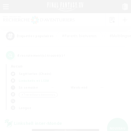
#Parents bienvenus
#Multilingu
Étiquettes populaires
4
recrutement(s) trouvé(s) !
Aucun
Sagittarius (Chaos)
Linkshells et LSIM
En semaine
Week-end
＃Travailleurs bienvenus
Langue
Linkshell inter-Monde
NOUVEAU