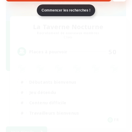
Commencer les recherches !
La Taverne Nocturne
Recrutement de nouveaux membres
Chaos
50
Places à pourvoir
Débutants bienvenus
Jeu détendu
Contenu difficile
Travailleurs bienvenus
FR