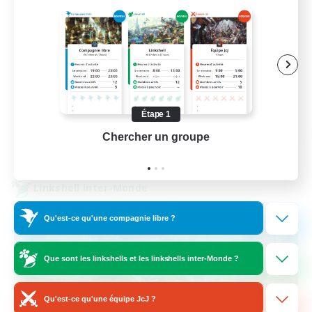
Jeu détendu
Débutants bienvenus
Travailleurs bienvenus
Joueurs sociaux
Étape 1
EN
Chercher un groupe
Prend
Voir détails
Fin du recrutement le 27/08/2026
Linkshell inter-Monde
Qu'est-ce qu'une compagnie libre ?
Que sont les linkshells et les linkshells inter-Monde ?
Qu'est-ce qu'une équipe JcJ ?