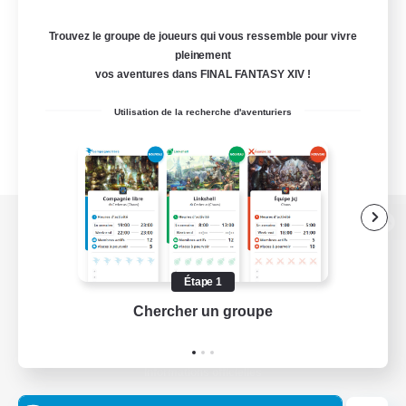
Trouvez le groupe de joueurs qui vous ressemble pour vivre
pleinement
vos aventures dans FINAL FANTASY XIV !
Utilisation de la recherche d'aventuriers
Version de bureau
Étape 1
Chercher un groupe
Prend
Télécharger le jeu
Informations officielles