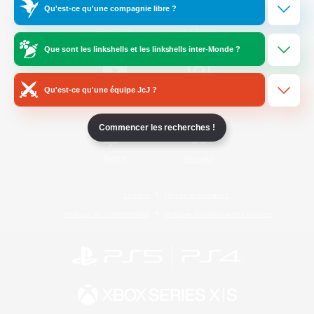
Qu'est-ce qu'une compagnie libre ?
/
Facebook
X
News
Que sont les linkshells et les linkshells inter-Monde ?
Qu'est-ce qu'une équipe JcJ ?
YouTube
Instagram
Commencer les recherches !
Twitch
Bluesky
Licence
Règles et politiques
Politique de confidentialité
Politique d'utilisation des cookies