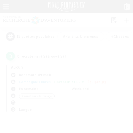
#Parents bienvenus
#Chasses
Étiquettes populaires
0
recrutement(s) trouvé(s) !
Aucun
Behemoth (Primal)
Compagnies libres
Linkshells et LSIM
Équipes JcJ
En semaine
Week-end
＃Amateurs de mirage
Langue