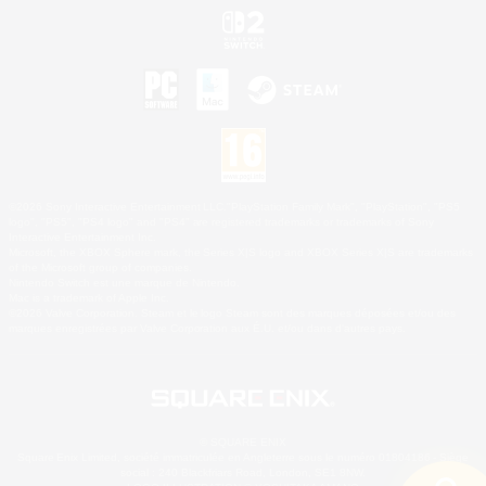
©2026 Sony Interactive Entertainment LLC."PlayStation Family Mark", "PlayStation", "PS5
logo", "PS5", "PS4 logo" and "PS4" are registered trademarks or trademarks of Sony
Interactive Entertainment Inc.
Microsoft, the XBOX Sphere mark, the Series X|S logo and XBOX Series X|S are trademarks
of the Microsoft group of companies.
Nintendo Switch est une marque de Nintendo.
Mac is a trademark of Apple Inc.
©2026 Valve Corporation. Steam et le logo Steam sont des marques déposées et/ou des
marques enregistrées par Valve Corporation aux É.U. et/ou dans d'autres pays.
© SQUARE ENIX
Square Enix Limited, société immatriculée en Angleterre sous le numéro 01804186 - Siège
social : 240 Blackfriars Road, London, SE1 8NW.