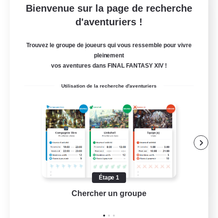
Bienvenue sur la page de recherche
Star Ruby & Friends
d'aventuriers !
Recrutement de nouveaux membres
Primal
Trouvez le groupe de joueurs qui vous ressemble pour vivre
pleinement
--
Places à pourvoir
vos aventures dans FINAL FANTASY XIV !
Place To Gather
Utilisation de la recherche d'aventuriers
Amateurs de JcJ
Contenu difficile
Carte aux trésors
Travailleurs bienvenus
EN / DE
Étape 1
Chercher un groupe
Prend
Voir détails
Fin du recrutement le 11/08/2026