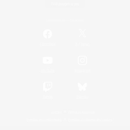
Télécharger le jeu
Informations officielles
/
Facebook
X
News
YouTube
Instagram
Twitch
Bluesky
Licence
Règles et politiques
Politique de confidentialité
Politique d'utilisation des cookies