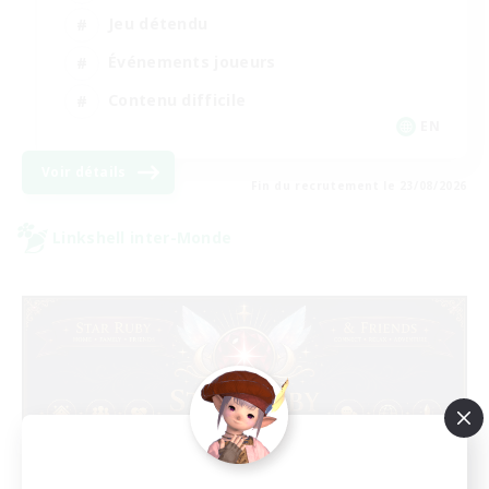
Jeu détendu
Événements joueurs
Contenu difficile
EN
Voir détails
Fin du recrutement le 23/08/2026
Linkshell inter-Monde