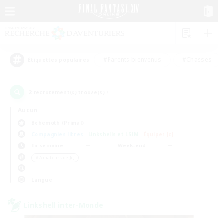
#Parents bienvenus
#Chasses
Étiquettes populaires
2
recrutement(s) trouvé(s) !
Aucun
Behemoth (Primal)
Compagnies libres
Linkshells et LSIM
Équipes JcJ
En semaine
Week-end
＃Amateurs de JcJ
Langue
Linkshell inter-Monde