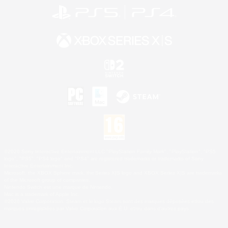
©2026 Sony Interactive Entertainment LLC."PlayStation Family Mark", "PlayStation", "PS5
logo", "PS5", "PS4 logo" and "PS4" are registered trademarks or trademarks of Sony
Interactive Entertainment Inc.
Microsoft, the XBOX Sphere mark, the Series X|S logo and XBOX Series X|S are trademarks
of the Microsoft group of companies.
Nintendo Switch est une marque de Nintendo.
Mac is a trademark of Apple Inc.
©2026 Valve Corporation. Steam et le logo Steam sont des marques déposées et/ou des
marques enregistrées par Valve Corporation aux É.U. et/ou dans d'autres pays.