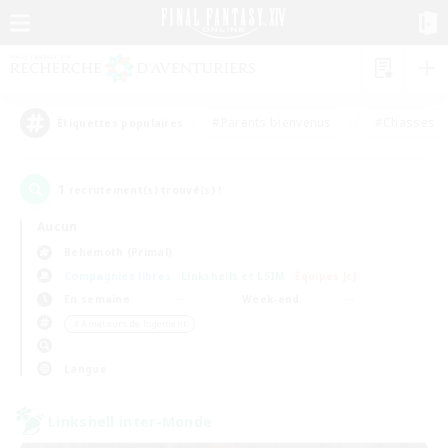
#Parents bienvenus
#Chasses
Étiquettes populaires
1
recrutement(s) trouvé(s) !
Aucun
Behemoth (Primal)
Compagnies libres
Linkshells et LSIM
Équipes JcJ
En semaine
Week-end
＃Amateurs de logement
Langue
Linkshell inter-Monde