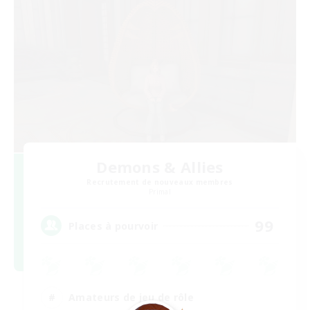
Demons & Allies
Recrutement de nouveaux membres
Primal
99
Places à pourvoir
Amateurs de jeu de rôle