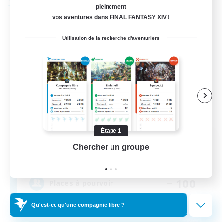
Compagnie libre
pleinement
vos aventures dans FINAL FANTASY XIV !
Utilisation de la recherche d'aventuriers
Étape 1
Bahamut Rage LTDA
Chercher un groupe
Prend
Recrutement de nouveaux membres
Behemoth [Primal]
100
Places à pourvoir
Qu'est-ce qu'une compagnie libre ?
Casual - Livre