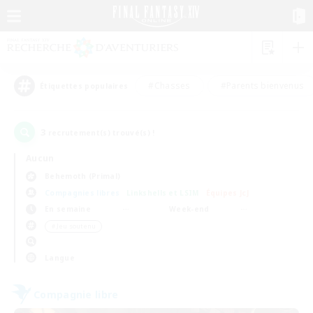
#Chasses
#Parents bienvenus
Étiquettes populaires
3
recrutement(s) trouvé(s) !
Aucun
Behemoth (Primal)
Compagnies libres
Linkshells et LSIM
Équipes JcJ
En semaine
Week-end
＃Jeu soutenu
Langue
Compagnie libre