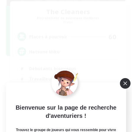
The Cleaners
Recrutement de nouveaux membres
Primal
60
Places à pourvoir
Hatsune Miku
Débutants bienvenus
Travailleurs bienvenus
Contenu difficile
Jeu soutenu
EN
Bienvenue sur la page de recherche
d'aventuriers !
Voir détails
Fin du recrutement le 30/08/2026
Trouvez le groupe de joueurs qui vous ressemble pour vivre