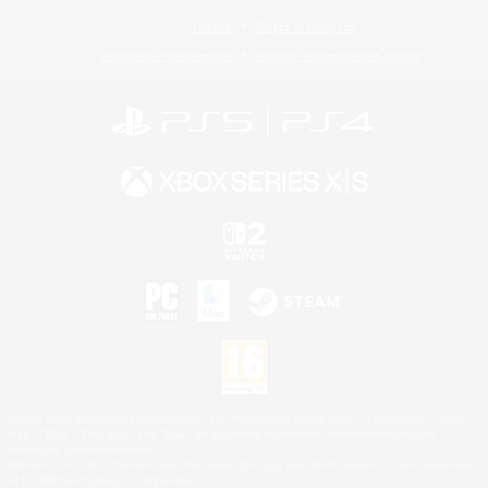
Licence
Règles et politiques
Politique de confidentialité
Politique d'utilisation des cookies
©2026 Sony Interactive Entertainment LLC."PlayStation Family Mark", "PlayStation", "PS5
logo", "PS5", "PS4 logo" and "PS4" are registered trademarks or trademarks of Sony
Interactive Entertainment Inc.
Microsoft, the XBOX Sphere mark, the Series X|S logo and XBOX Series X|S are trademarks
of the Microsoft group of companies.