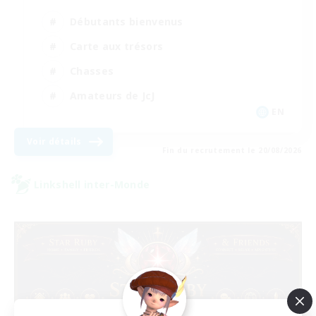
Débutants bienvenus
Carte aux trésors
Chasses
Amateurs de JcJ
EN
Voir détails
Fin du recrutement le 20/08/2026
Linkshell inter-Monde