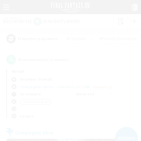
#Chasses
#Parents bienvenus
Étiquettes populaires
6
recrutement(s) trouvé(s) !
Aucun
Excalibur (Primal)
Compagnies libres
Linkshells et LSIM
Équipes JcJ
En semaine
Week-end
＃Amateurs de JcJ
Langue
Compagnie libre
NOUVEAU