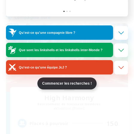
Fin du recrutement le 11/08/2026
Compagnie libre
Qu'est-ce qu'une compagnie libre ?
Que sont les linkshells et les linkshells inter-Monde ?
Qu'est-ce qu'une équipe JcJ ?
Commencer les recherches !
High Harmony
Recrutement de nouveaux membres
Excalibur [Primal]
150
Places à pourvoir