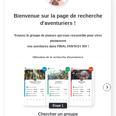
Bienvenue sur la page de recherche
Star Ruby & Friends
d'aventuriers !
Recrutement de nouveaux membres
Primal
Trouvez le groupe de joueurs qui vous ressemble pour vivre
pleinement
--
Places à pourvoir
vos aventures dans FINAL FANTASY XIV !
Place To Gather
Utilisation de la recherche d'aventuriers
Amateurs de JcJ
Contenu difficile
Carte aux trésors
Travailleurs bienvenus
EN / DE
Étape 1
Chercher un groupe
Prend
Voir détails