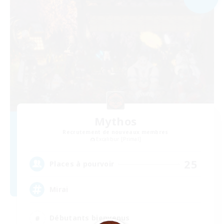
Mythos
Recrutement de nouveaux membres
Excalibur [Primal]
25
Places à pourvoir
Mirai
Débutants bienvenus