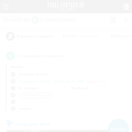
#Parents bienvenus
#Multilingu
Étiquettes populaires
1
recrutement(s) trouvé(s) !
Aucun
Excalibur (Primal)
Compagnies libres
Linkshells et LSIM
Équipes JcJ
En semaine
Week-end
＃Artisans/Récolteurs
Langue
Compagnie libre
NOUVEAU