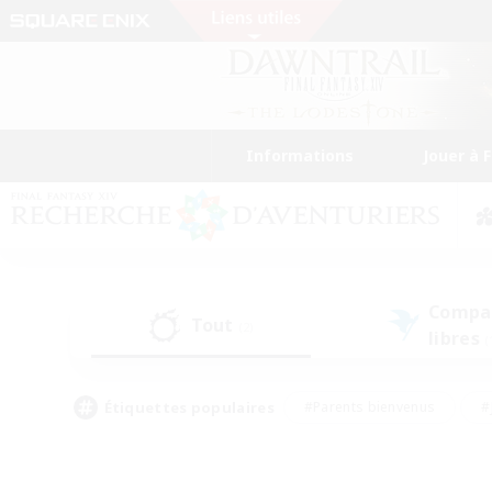
Informations
Jouer à 
Compa
Tout
(2)
libres
(
Étiquettes populaires
#Parents bienvenus
#
#Amateurs de capture d'écran
#Événeme
#Artisans/Récolteurs
#Débutants bienvenus