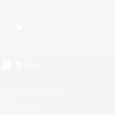
Bluesky
s
s or trademarks of Sony Interactive Entertainment Inc.
up of companies.
 aux É.U. et/ou dans d'autres pays.