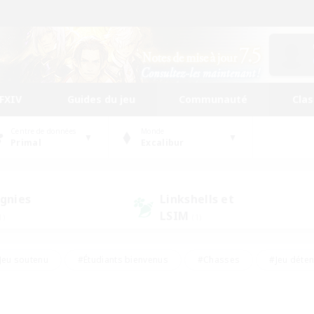
FFXIV
Guides du jeu
Communauté
Cla
Centre de données
Monde
Primal
Excalibur
gnies
Linkshells et
LSIM
1)
(1)
Jeu soutenu
#Étudiants bienvenus
#Chasses
#Jeu déte
nts joueurs
#Amateurs d'histoire
#Multilingue
#Amate
#Amateurs de JcJ
#Amateurs de mirage
#Carte aux trésors