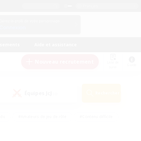
Français
Gérez le profil de votre personnage
Connexion
ssements
Aide et assistance
Nouveau recrutement
Liste de
Guide
suivi
Équipes JcJ
Rechercher
(0)
ndu
#Amateurs de jeu de rôle
#Contenu difficile
urs de logement
#Passe-temps/Intérêts
#Joueurs sociaux
#Travailleurs bienvenus