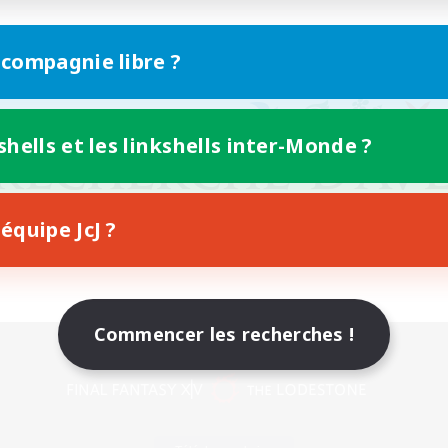
 compagnie libre ?
shells et les linkshells inter-Monde ?
équipe JcJ ?
Commencer les recherches !
Version mobile