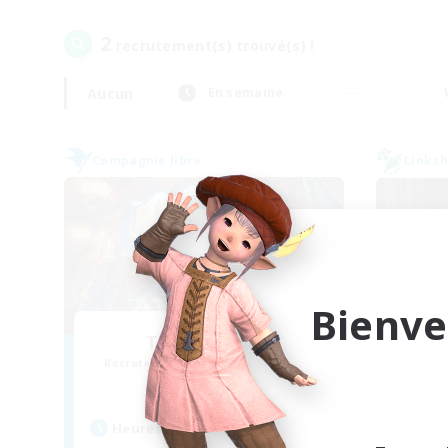
2
recrutement(s) trouvé(s) !
Aucun
En semaine
Compagnie libre
Linksh
Bienve
The Outkasts
Recrutement de nouveaux membres
Recr
Excalibur [Primal]
Heu
Heures d'activité