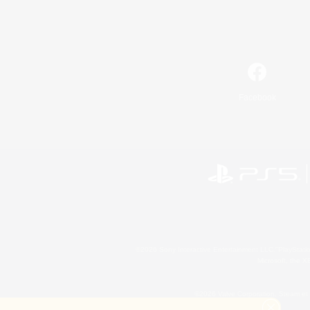
Facebook
©2026 Sony Interactive Entertainment LLC."PlayStation
Microsoft, the 
©2026 Valve Corporation. Steam et 