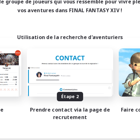
le groupe de joueurs qui vous ressemble pour vivre p
--:--
--:--
maine
vos aventures dans FINAL FANTASY XIV !
6:00
12:00
-end
57
bres actifs
99
ces à pourvoir
Utilisation de la recherche d'aventuriers
teurs de jeu de rôle
teurs de logement
 détendu
vailleurs bienvenus
EN
Étape 2
Fin du recrutement le 16/08/2026
pe
Prendre contact via la page de
Faire c
recrutement