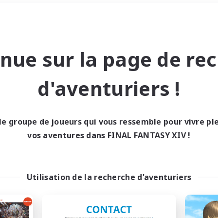
Week-end
＃Amateurs d'histoire
nue sur la page de re
d'aventuriers !
le groupe de joueurs qui vous ressemble pour vivre p
0 résultat
vos aventures dans FINAL FANTASY XIV !
cun recrutement trou
Utilisation de la recherche d'aventuriers
Réessayez avec des critères différents.