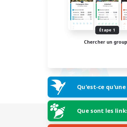
Étape 1
Chercher un grou
Qu'est-ce qu'une
Que sont les link