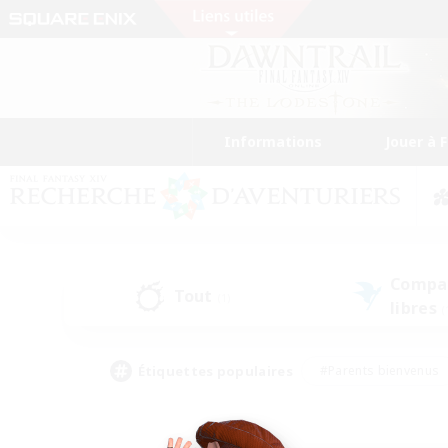
Informations
Jouer à 
Compa
Tout
(1)
libres
(
Étiquettes populaires
#Parents bienvenus
#Étudiants bienvenus
#Jeu détendu
#Amateu
#Amateurs de mirage
#Artisans/Récolteurs