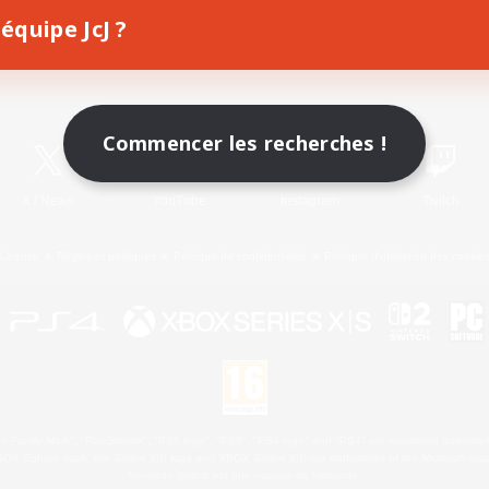
équipe JcJ ?
Télécharger le jeu
Informations officielles
Commencer les recherches !
X
/
News
YouTube
Instagram
Twitch
Licence
Règles et politiques
Politique de confidentialité
Politique d'utilisation des cookie
 Family Mark", "PlayStation", "PS5 logo", "PS5", "PS4 logo" and "PS4" are registered trademark
XBOX Sphere mark, the Series X|S logo and XBOX Series X|S are trademarks of the Microsoft gro
Nintendo Switch est une marque de Nintendo.