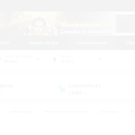
FFXIV
Guides du jeu
Communauté
Cla
Centre de données
Monde
Primal
Ultros
gnies
Linkshells et
LSIM
1)
(0)
#Multilingue
#Passe-temps/Intérêts
#Chasses
#C
rs de jeu de rôle
#Amateurs de logement
#Amateurs d'histo
#Débutants bienvenus
#Jeu soutenu
#Carte aux trésors