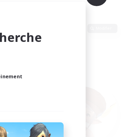
Langue
Modifier
cherche
leinement
vé.