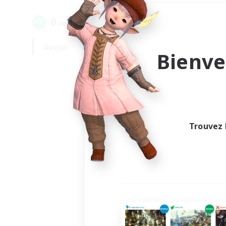
0
recrutement(s) trouvé(s) !
Aucun
En semaine
Bienve
Trouvez 
Au