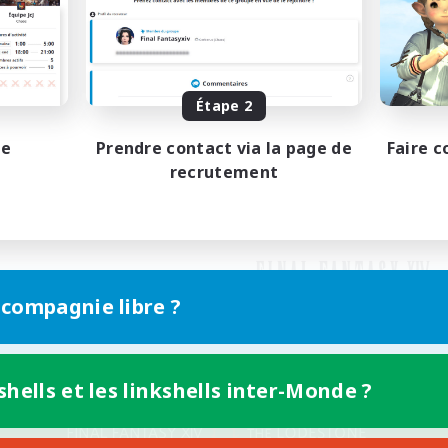
Étape 2
pe
Prendre contact via la page de
Faire c
recrutement
 compagnie libre ?
shells et les linkshells inter-Monde ?
Version mobile