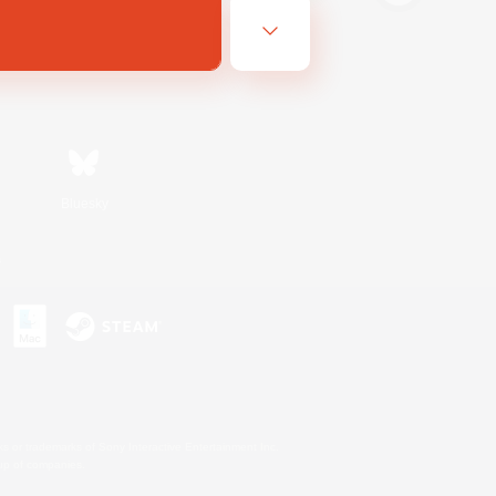
Bluesky
s
s or trademarks of Sony Interactive Entertainment Inc.
up of companies.