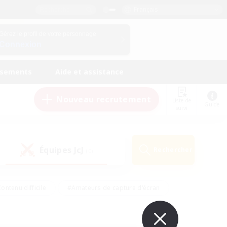
Français
Gérez le profil de votre personnage
Connexion
ssements
Aide et assistance
Nouveau recrutement
Liste de
Guide
suivi
Équipes JcJ
Rechercher
(0)
ontenu difficile
#Amateurs de capture d'écran
ire
#Événements joueurs
#Amateurs de JcJ
#Joueurs sociaux
#Travailleurs bienvenus