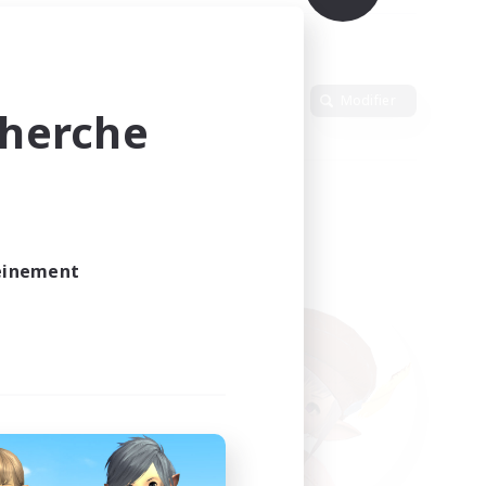
Langue
Modifier
cherche
leinement
vé.