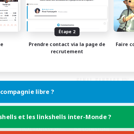
Étape 2
pe
Prendre contact via la page de
Faire c
recrutement
 compagnie libre ?
shells et les linkshells inter-Monde ?
Version mobile