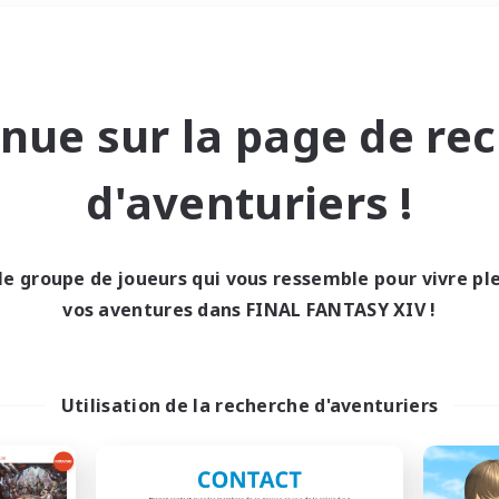
Week-end
＃Contenu difficile
nue sur la page de re
d'aventuriers !
le groupe de joueurs qui vous ressemble pour vivre p
0 résultat
vos aventures dans FINAL FANTASY XIV !
cun recrutement trou
Utilisation de la recherche d'aventuriers
Réessayez avec des critères différents.