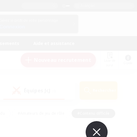
Français
Gérez le profil de votre personnage
Connexion
ssements
Aide et assistance
Nouveau recrutement
Liste de
Guide
suivi
Équipes JcJ
Rechercher
(0)
ndu
#Amateurs de jeu de rôle
#Contenu difficile
urs de logement
#Passe-temps/Intérêts
#Joueurs sociaux
#Travailleurs bienvenus