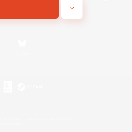
Bluesky
s
s or trademarks of Sony Interactive Entertainment Inc.
up of companies.