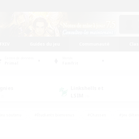
FFXIV
Guides du jeu
Communauté
Cla
Centre de données
Monde
Primal
Famfrit
gnies
Linkshells et
LSIM
12)
(6)
Jeu soutenu
#Étudiants bienvenus
#Chasses
#Jeu déte
nts joueurs
#Amateurs d'histoire
#Multilingue
#Amate
#Amateurs de JcJ
#Amateurs de mirage
#Carte aux trésors