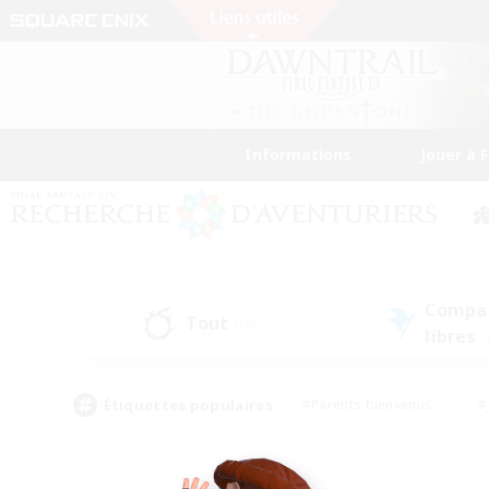
Informations
Jouer à 
Compa
Tout
(18)
libres
(
Étiquettes populaires
#Parents bienvenus
#
#Amateurs de capture d'écran
#Événeme
#Artisans/Récolteurs
#Débutants bienvenus