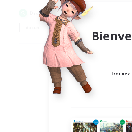
0
recrutement(s) trouvé(s) !
Aucun
En semaine
Bienve
Trouvez 
Au