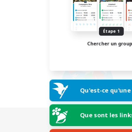
Étape 1
Chercher un grou
Qu'est-ce qu'une
Que sont les link