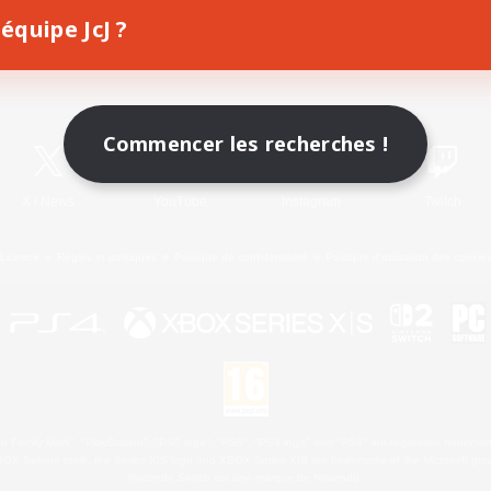
équipe JcJ ?
Télécharger le jeu
Informations officielles
Commencer les recherches !
X
/
News
YouTube
Instagram
Twitch
Licence
Règles et politiques
Politique de confidentialité
Politique d'utilisation des cookie
 Family Mark", "PlayStation", "PS5 logo", "PS5", "PS4 logo" and "PS4" are registered trademark
XBOX Sphere mark, the Series X|S logo and XBOX Series X|S are trademarks of the Microsoft gro
Nintendo Switch est une marque de Nintendo.