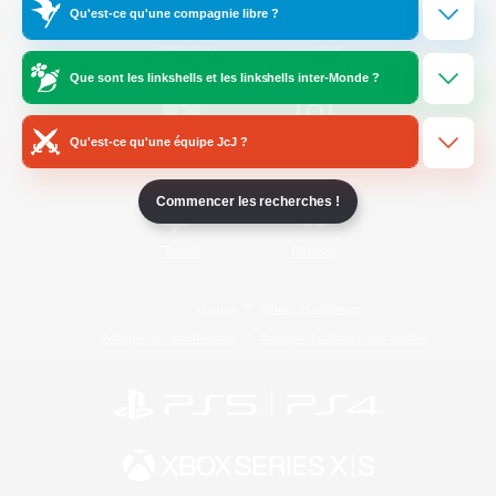
Qu'est-ce qu'une compagnie libre ?
/
Facebook
X
News
Que sont les linkshells et les linkshells inter-Monde ?
Qu'est-ce qu'une équipe JcJ ?
YouTube
Instagram
Commencer les recherches !
Twitch
Bluesky
Licence
Règles et politiques
Politique de confidentialité
Politique d'utilisation des cookies