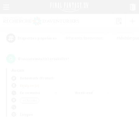
#Parents bienvenus
#Multilingu
Étiquettes populaires
0
recrutement(s) trouvé(s) !
Aucun
Behemoth (Primal)
Équipes JcJ
En semaine
Week-end
＃Chasses
Langue