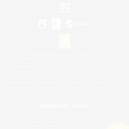
©2026 Sony Interactive Entertainment LLC."PlayStation Family Mark", "PlayStation", "PS5
logo", "PS5", "PS4 logo" and "PS4" are registered trademarks or trademarks of Sony
Interactive Entertainment Inc.
Microsoft, the XBOX Sphere mark, the Series X|S logo and XBOX Series X|S are trademarks
of the Microsoft group of companies.
Nintendo Switch est une marque de Nintendo.
Mac is a trademark of Apple Inc.
©2026 Valve Corporation. Steam et le logo Steam sont des marques déposées et/ou des
marques enregistrées par Valve Corporation aux É.U. et/ou dans d'autres pays.
© SQUARE ENIX
Square Enix Limited, société immatriculée en Angleterre sous le numéro 01804186 - Siège
social : 240 Blackfriars Road, London, SE1 8NW.