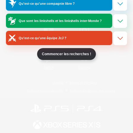
Qu'est-ce qu'une compagnie libre ?
/
Facebook
X
News
Que sont les linkshells et les linkshells inter-Monde ?
Qu'est-ce qu'une équipe JcJ ?
YouTube
Instagram
Commencer les recherches !
Twitch
Bluesky
Licence
Règles et politiques
Politique de confidentialité
Politique d'utilisation des cookies