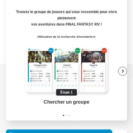
Trouvez le groupe de joueurs qui vous ressemble pour vivre
pleinement
vos aventures dans FINAL FANTASY XIV !
Utilisation de la recherche d'aventuriers
Version de bureau
Étape 1
Chercher un groupe
Prend
Télécharger le jeu
Informations officielles