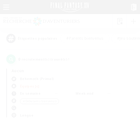
#Parents bienvenus
#Jeu souten
Étiquettes populaires
0
recrutement(s) trouvé(s) !
Aucun
Behemoth (Primal)
Équipes JcJ
En semaine
Week-end
＃Débutants bienvenus
Langue