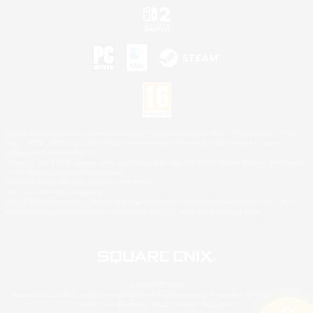
©2026 Sony Interactive Entertainment LLC."PlayStation Family Mark", "PlayStation", "PS5
logo", "PS5", "PS4 logo" and "PS4" are registered trademarks or trademarks of Sony
Interactive Entertainment Inc.
Microsoft, the XBOX Sphere mark, the Series X|S logo and XBOX Series X|S are trademarks
of the Microsoft group of companies.
Nintendo Switch est une marque de Nintendo.
Mac is a trademark of Apple Inc.
©2026 Valve Corporation. Steam et le logo Steam sont des marques déposées et/ou des
marques enregistrées par Valve Corporation aux É.U. et/ou dans d'autres pays.
© SQUARE ENIX
Square Enix Limited, société immatriculée en Angleterre sous le numéro 01804186 - Siège
social : 240 Blackfriars Road, London, SE1 8NW.