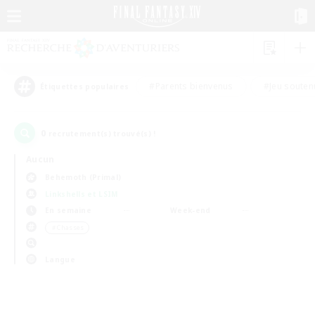
#Parents bienvenus
#Jeu souten
Étiquettes populaires
0
recrutement(s) trouvé(s) !
Aucun
Behemoth (Primal)
Linkshells et LSIM
En semaine
Week-end
＃Chasses
Langue