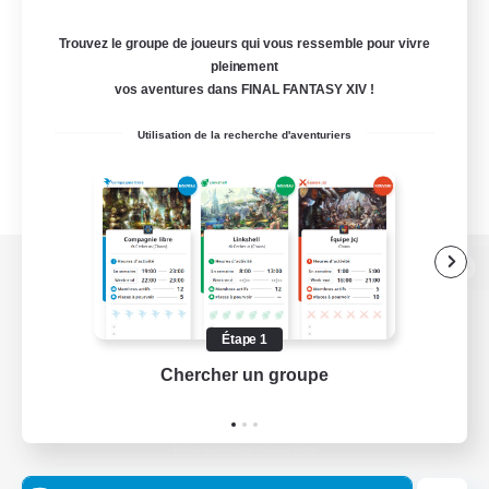
Trouvez le groupe de joueurs qui vous ressemble pour vivre
pleinement
vos aventures dans FINAL FANTASY XIV !
Utilisation de la recherche d'aventuriers
Version de bureau
Étape 1
Chercher un groupe
Prend
Télécharger le jeu
Informations officielles