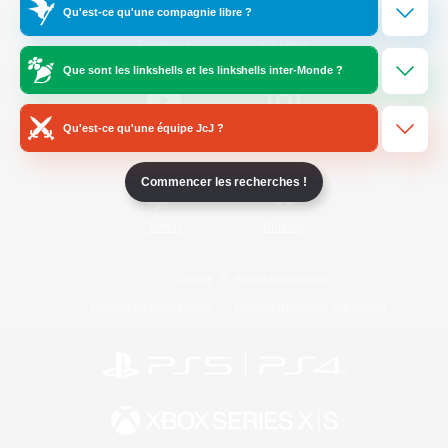
Qu'est-ce qu'une compagnie libre ?
/
Facebook
X
News
Que sont les linkshells et les linkshells inter-Monde ?
Qu'est-ce qu'une équipe JcJ ?
YouTube
Instagram
Commencer les recherches !
Twitch
Bluesky
Licence
Règles et politiques
Politique de confidentialité
Politique d'utilisation des cookies