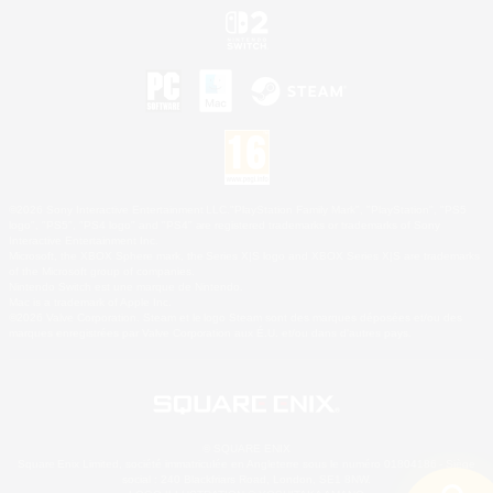
©2026 Sony Interactive Entertainment LLC."PlayStation Family Mark", "PlayStation", "PS5
logo", "PS5", "PS4 logo" and "PS4" are registered trademarks or trademarks of Sony
Interactive Entertainment Inc.
Microsoft, the XBOX Sphere mark, the Series X|S logo and XBOX Series X|S are trademarks
of the Microsoft group of companies.
Nintendo Switch est une marque de Nintendo.
Mac is a trademark of Apple Inc.
©2026 Valve Corporation. Steam et le logo Steam sont des marques déposées et/ou des
marques enregistrées par Valve Corporation aux É.U. et/ou dans d'autres pays.
© SQUARE ENIX
Square Enix Limited, société immatriculée en Angleterre sous le numéro 01804186 - Siège
social : 240 Blackfriars Road, London, SE1 8NW.