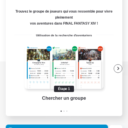
Trouvez le groupe de joueurs qui vous ressemble pour vivre
pleinement
vos aventures dans FINAL FANTASY XIV !
Utilisation de la recherche d'aventuriers
Version de bureau
Étape 1
Chercher un groupe
Prend
Télécharger le jeu
Informations officielles