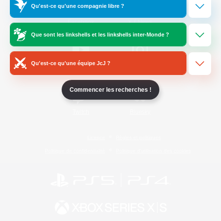
Qu'est-ce qu'une compagnie libre ?
/
Facebook
X
News
Que sont les linkshells et les linkshells inter-Monde ?
Qu'est-ce qu'une équipe JcJ ?
YouTube
Instagram
Commencer les recherches !
Twitch
Bluesky
Licence
Règles et politiques
Politique de confidentialité
Politique d'utilisation des cookies