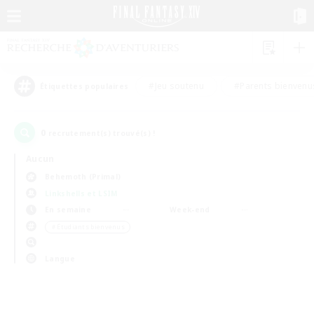
#Jeu soutenu
#Parents bienvenu
Étiquettes populaires
0
recrutement(s) trouvé(s) !
Aucun
Behemoth (Primal)
Linkshells et LSIM
En semaine
Week-end
＃Étudiants bienvenus
Langue