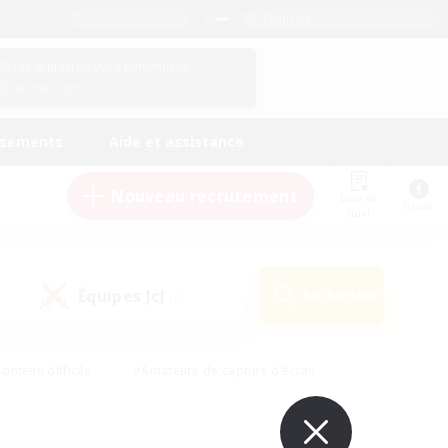
Français
Gérez le profil de votre personnage
Connexion
ssements
Aide et assistance
Nouveau recrutement
Liste de
Guide
suivi
Équipes JcJ
Rechercher
(0)
ontenu difficile
#Amateurs de capture d'écran
ire
#Événements joueurs
#Amateurs de JcJ
#Joueurs sociaux
#Travailleurs bienvenus