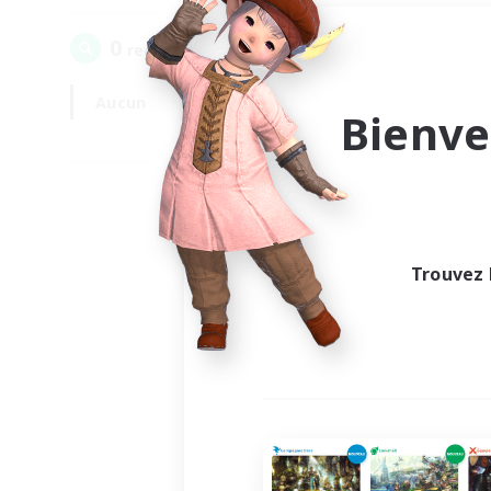
0
recrutement(s) trouvé(s) !
Aucun
En semaine
Bienve
Trouvez 
Au