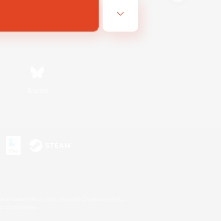
Bluesky
s
s or trademarks of Sony Interactive Entertainment Inc.
up of companies.