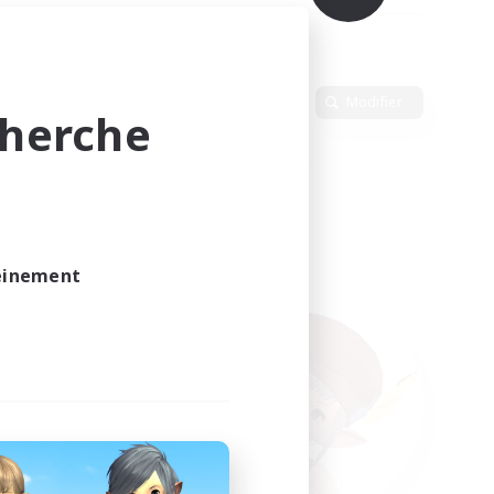
Langue
Modifier
cherche
leinement
vé.