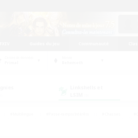
FFXIV
Guides du jeu
Communauté
Cla
Centre de données
Monde
Primal
Behemoth
gnies
Linkshells et
LSIM
0)
(0)
#Multilingue
#Passe-temps/Intérêts
#Chasses
#C
rs de jeu de rôle
#Amateurs de logement
#Amateurs d'histo
#Débutants bienvenus
#Jeu soutenu
#Carte aux trésors