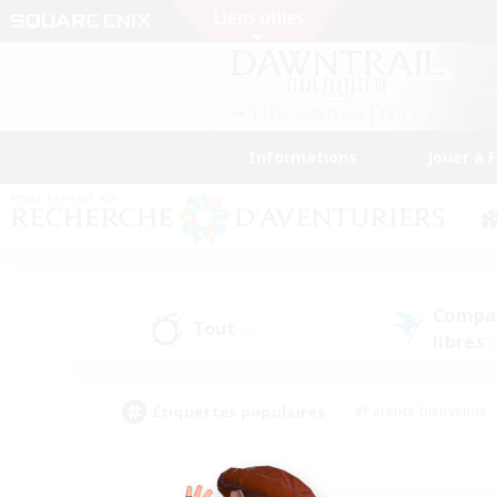
Informations
Jouer à 
Compa
Tout
(0)
libres
(
Étiquettes populaires
#Parents bienvenus
#Étudiants bienvenus
#Jeu détendu
#Amateu
#Amateurs de mirage
#Artisans/Récolteurs