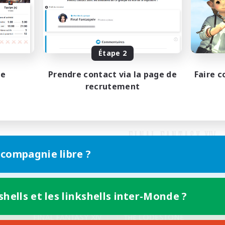
Étape 2
pe
Prendre contact via la page de
Faire c
recrutement
 compagnie libre ?
shells et les linkshells inter-Monde ?
Version mobile