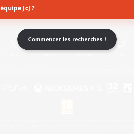
équipe JcJ ?
Télécharger le jeu
Informations officielles
Commencer les recherches !
X
/
News
YouTube
Instagram
Twitch
Licence
Règles et politiques
Politique de confidentialité
Politique d'utilisation des cookie
 Family Mark", "PlayStation", "PS5 logo", "PS5", "PS4 logo" and "PS4" are registered trademark
XBOX Sphere mark, the Series X|S logo and XBOX Series X|S are trademarks of the Microsoft gro
Nintendo Switch est une marque de Nintendo.