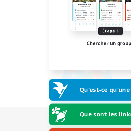
Étape 1
Chercher un grou
Qu'est-ce qu'une
Que sont les link