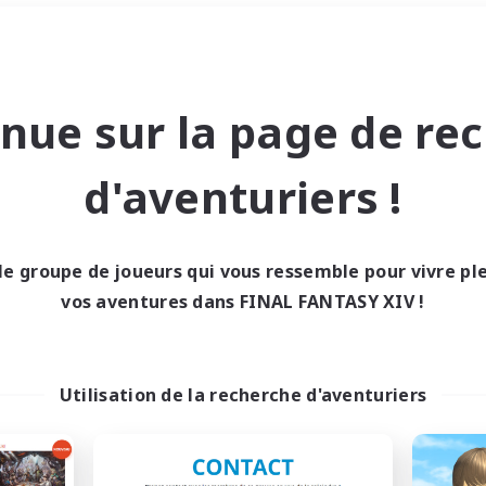
Week-end
＃Amateurs de mirage
nue sur la page de re
d'aventuriers !
le groupe de joueurs qui vous ressemble pour vivre p
0 résultat
vos aventures dans FINAL FANTASY XIV !
cun recrutement trou
Utilisation de la recherche d'aventuriers
Réessayez avec des critères différents.