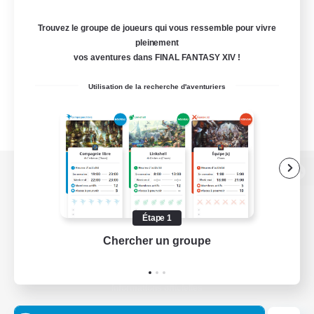
Trouvez le groupe de joueurs qui vous ressemble pour vivre
pleinement
vos aventures dans FINAL FANTASY XIV !
Utilisation de la recherche d'aventuriers
Version de bureau
Étape 1
Chercher un groupe
Prend
Télécharger le jeu
Informations officielles