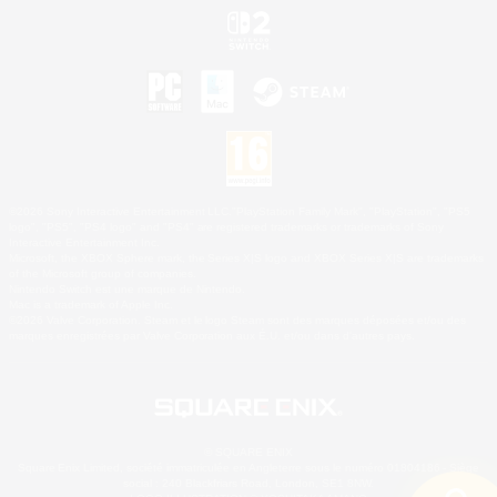
©2026 Sony Interactive Entertainment LLC."PlayStation Family Mark", "PlayStation", "PS5
logo", "PS5", "PS4 logo" and "PS4" are registered trademarks or trademarks of Sony
Interactive Entertainment Inc.
Microsoft, the XBOX Sphere mark, the Series X|S logo and XBOX Series X|S are trademarks
of the Microsoft group of companies.
Nintendo Switch est une marque de Nintendo.
Mac is a trademark of Apple Inc.
©2026 Valve Corporation. Steam et le logo Steam sont des marques déposées et/ou des
marques enregistrées par Valve Corporation aux É.U. et/ou dans d'autres pays.
© SQUARE ENIX
Square Enix Limited, société immatriculée en Angleterre sous le numéro 01804186 - Siège
social : 240 Blackfriars Road, London, SE1 8NW.