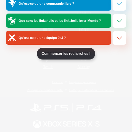
Qu'est-ce qu'une compagnie libre ?
/
Facebook
X
News
Que sont les linkshells et les linkshells inter-Monde ?
Qu'est-ce qu'une équipe JcJ ?
YouTube
Instagram
Commencer les recherches !
Twitch
Bluesky
Licence
Règles et politiques
Politique de confidentialité
Politique d'utilisation des cookies