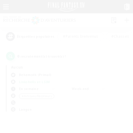
#Parents bienvenus
#Chasses
Étiquettes populaires
0
recrutement(s) trouvé(s) !
Aucun
Behemoth (Primal)
Linkshells et LSIM
En semaine
Week-end
＃Artisans/Récolteurs
Langue