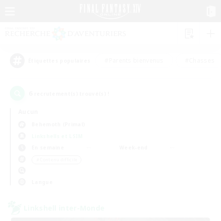
#Parents bienvenus
#Chasses
Étiquettes populaires
6
recrutement(s) trouvé(s) !
Aucun
Behemoth (Primal)
Linkshells et LSIM
En semaine
Week-end
＃Contenu difficile
Langue
Linkshell inter-Monde