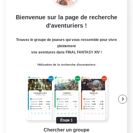
Bienvenue sur la page de recherche
Fellowship Among God
d'aventuriers !
Recrutement de nouveaux membres
Primal
Trouvez le groupe de joueurs qui vous ressemble pour vivre
pleinement
999
Places à pourvoir
vos aventures dans FINAL FANTASY XIV !
Christian
Utilisation de la recherche d'aventuriers
Joueurs sociaux
Travailleurs bienvenus
Carte aux trésors
Contenu difficile
EN
Étape 1
Chercher un groupe
Prend
Voir détails