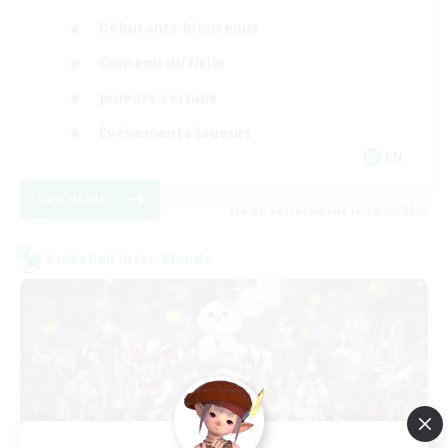
Débutants bienvenus
Contenu difficile
Joueurs sociaux
Événements joueurs
EN
Voir détails
Fin du recrutement le 19/08/2026
Linkshell inter-Monde