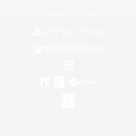
Licence
Règles et politiques
Politique de confidentialité
Politique d'utilisation des cookies
©2026 Sony Interactive Entertainment LLC."PlayStation Family Mark", "PlayStation", "PS5
logo", "PS5", "PS4 logo" and "PS4" are registered trademarks or trademarks of Sony
Interactive Entertainment Inc.
Microsoft, the XBOX Sphere mark, the Series X|S logo and XBOX Series X|S are trademarks
of the Microsoft group of companies.