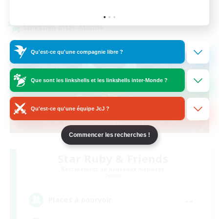
Fin du recrutement le 19/08/2026
Linkshell inter-Monde
Qu'est-ce qu'une compagnie libre ?
Que sont les linkshells et les linkshells inter-Monde ?
Qu'est-ce qu'une équipe JcJ ?
Commencer les recherches !
Star Ruby & Friends
Recrutement de nouveaux membres
Primal
--
Places à pourvoir