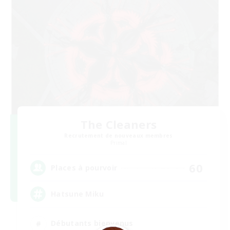
The Cleaners
Recrutement de nouveaux membres
Primal
60
Places à pourvoir
Hatsune Miku
Débutants bienvenus