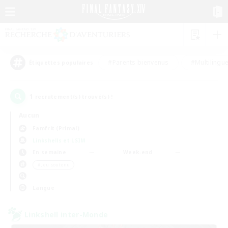
#Parents bienvenus
#Multilingu
Étiquettes populaires
1
recrutement(s) trouvé(s) !
Aucun
Famfrit (Primal)
Linkshells et LSIM
En semaine
Week-end
＃Jeu soutenu
Langue
Linkshell inter-Monde