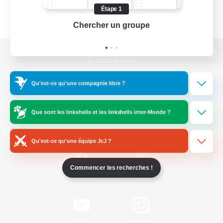
Étape 1
Chercher un groupe
Prend
Version de bureau
Qu'est-ce qu'une compagnie libre ?
Télécharger le jeu
Que sont les linkshells et les linkshells inter-Monde ?
Informations officielles
Qu'est-ce qu'une équipe JcJ ?
Commencer les recherches !
/
Facebook
X
News
YouTube
Instagram