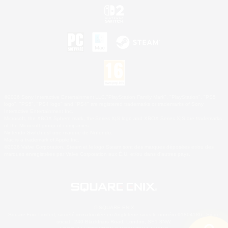
©2026 Sony Interactive Entertainment LLC."PlayStation Family Mark", "PlayStation", "PS5
logo", "PS5", "PS4 logo" and "PS4" are registered trademarks or trademarks of Sony
Interactive Entertainment Inc.
Microsoft, the XBOX Sphere mark, the Series X|S logo and XBOX Series X|S are trademarks
of the Microsoft group of companies.
Nintendo Switch est une marque de Nintendo.
Mac is a trademark of Apple Inc.
©2026 Valve Corporation. Steam et le logo Steam sont des marques déposées et/ou des
marques enregistrées par Valve Corporation aux É.U. et/ou dans d'autres pays.
© SQUARE ENIX
Square Enix Limited, société immatriculée en Angleterre sous le numéro 01804186 - Siège
social : 240 Blackfriars Road, London, SE1 8NW.