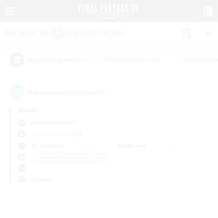
#Parents bienvenus
#Multilingu
Étiquettes populaires
0
recrutement(s) trouvé(s) !
Aucun
Famfrit (Primal)
Linkshells et LSIM
En semaine
Week-end
＃Amateurs de capture d'écran
Langue