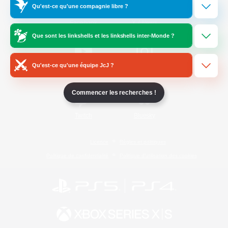
Qu'est-ce qu'une compagnie libre ?
/
Facebook
X
News
Que sont les linkshells et les linkshells inter-Monde ?
Qu'est-ce qu'une équipe JcJ ?
YouTube
Instagram
Commencer les recherches !
Twitch
Bluesky
Licence
Règles et politiques
Politique de confidentialité
Politique d'utilisation des cookies