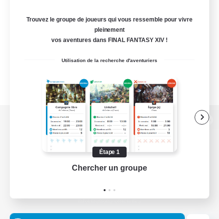
Trouvez le groupe de joueurs qui vous ressemble pour vivre
pleinement
vos aventures dans FINAL FANTASY XIV !
Utilisation de la recherche d'aventuriers
Version de bureau
Étape 1
Chercher un groupe
Prend
Télécharger le jeu
Informations officielles