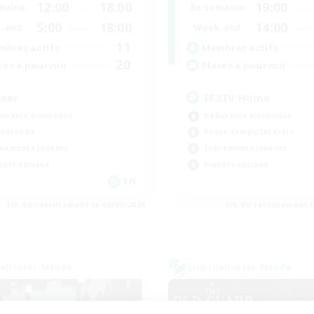
12:00
18:00
19:00
maine
En semaine
5:00
18:00
14:00
-end
Week-end
11
bres actifs
Membres actifs
20
ces à pourvoir
Places à pourvoir
eer
FFXIV Home
utants bienvenus
Débutants bienvenus
 détendu
Passe-temps/Intérêts
nements joueurs
Événements joueurs
eurs sociaux
Joueurs sociaux
EN
Fin du recrutement le 06/09/2026
Fin du recrutement l
ell inter-Monde
Linkshell inter-Monde