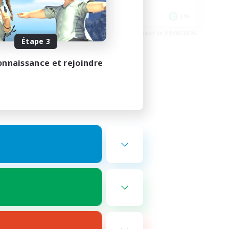
Événements joueurs
EN
EN
e 22/08/2026
Fin du recrutement le 19/08/2026
Étape 3
onnaissance et rejoindre