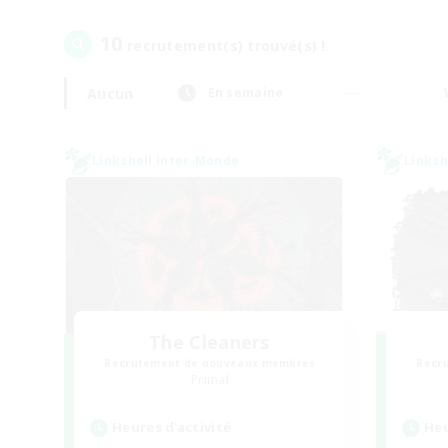
10
recrutement(s) trouvé(s) !
Aucun
En semaine
Linkshell inter-Monde
Linksh
The Cleaners
Recrutement de nouveaux membres
Recr
Primal
Heures d'activité
Heu