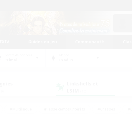
FFXIV
Guides du jeu
Communauté
Cla
Centre de données
Monde
Primal
Exodus
gnies
Linkshells et
LSIM
19)
(10)
#Multilingue
#Passe-temps/Intérêts
#Chasses
#C
rs de jeu de rôle
#Amateurs de logement
#Amateurs d'histo
#Débutants bienvenus
#Jeu soutenu
#Carte aux trésors