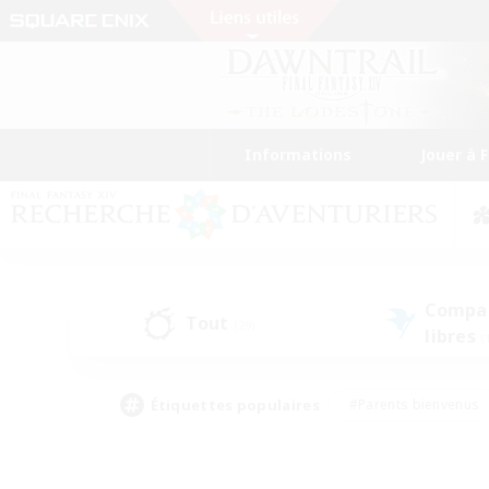
Informations
Jouer à 
Compa
Tout
(29)
libres
(
Étiquettes populaires
#Parents bienvenus
#Étudiants bienvenus
#Jeu détendu
#Amateu
#Amateurs de mirage
#Artisans/Récolteurs