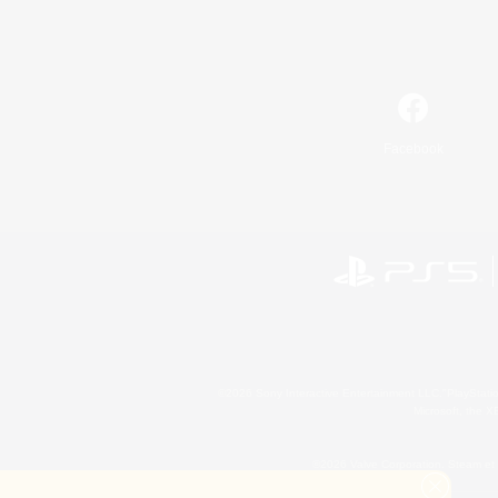
Facebook
©2026 Sony Interactive Entertainment LLC."PlayStation
Microsoft, the 
©2026 Valve Corporation. Steam et 