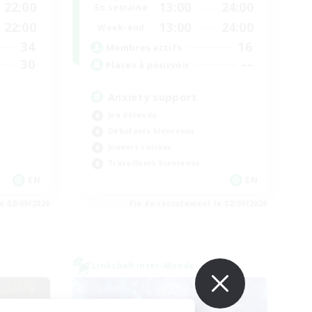
22:00
13:00
24:00
En semaine
22:00
13:00
24:00
Week-end
34
16
Membres actifs
30
--
Places à pourvoir
Anxiety support
Jeu détendu
Débutants bienvenus
Joueurs sociaux
Travailleurs bienvenus
EN
EN
e 02/09/2026
Fin du recrutement le 02/09/2026
Linkshell inter-Monde