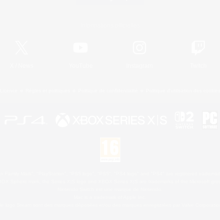
Informations officielles
X
/
News
YouTube
Instagram
Twitch
Licence
Règles et politiques
Politique de confidentialité
Politique d'utilisation des cookie
 Family Mark", "PlayStation", "PS5 logo", "PS5", "PS4 logo" and "PS4" are registered trademark
XBOX Sphere mark, the Series X|S logo and XBOX Series X|S are trademarks of the Microsoft gro
Nintendo Switch est une marque de Nintendo.
Mac is a trademark of Apple Inc.
le logo Steam sont des marques déposées et/ou des marques enregistrées par Valve Corporation