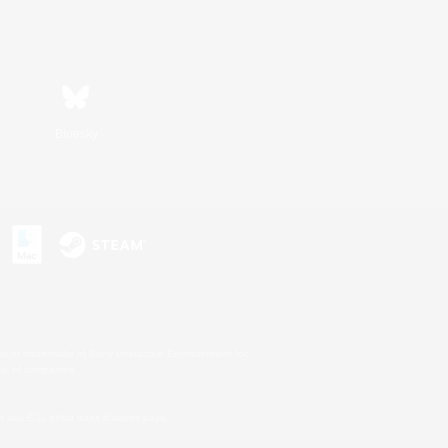
Bluesky
s
s or trademarks of Sony Interactive Entertainment Inc.
up of companies.
 aux É.U. et/ou dans d'autres pays.