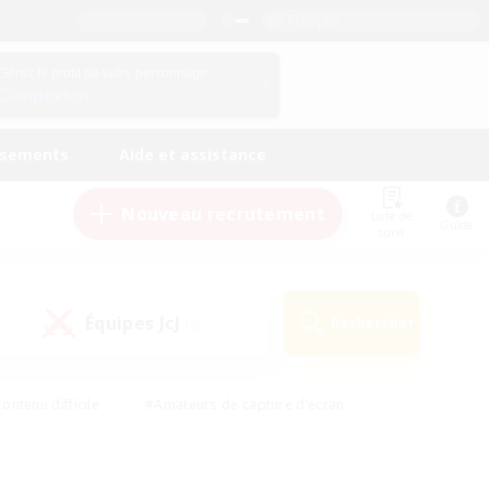
Français
Gérez le profil de votre personnage
Connexion
ssements
Aide et assistance
Nouveau recrutement
Liste de
Guide
suivi
Équipes JcJ
Rechercher
(0)
ontenu difficile
#Amateurs de capture d'écran
ire
#Événements joueurs
#Amateurs de JcJ
#Joueurs sociaux
#Travailleurs bienvenus