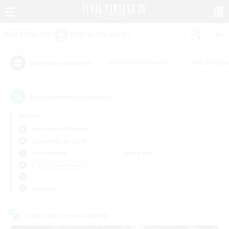
#Parents bienvenus
#Multilingu
Étiquettes populaires
2
recrutement(s) trouvé(s) !
Aucun
Behemoth (Primal)
Linkshells et LSIM
En semaine
Week-end
＃Carte aux trésors
Langue
Linkshell inter-Monde