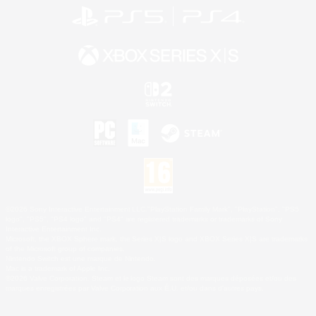
©2026 Sony Interactive Entertainment LLC."PlayStation Family Mark", "PlayStation", "PS5
logo", "PS5", "PS4 logo" and "PS4" are registered trademarks or trademarks of Sony
Interactive Entertainment Inc.
Microsoft, the XBOX Sphere mark, the Series X|S logo and XBOX Series X|S are trademarks
of the Microsoft group of companies.
Nintendo Switch est une marque de Nintendo.
Mac is a trademark of Apple Inc.
©2026 Valve Corporation. Steam et le logo Steam sont des marques déposées et/ou des
marques enregistrées par Valve Corporation aux É.U. et/ou dans d'autres pays.