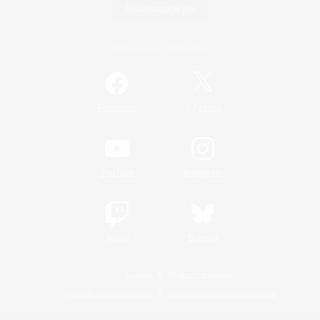
Télécharger le jeu
Informations officielles
/
Facebook
X
News
YouTube
Instagram
Twitch
Bluesky
Licence
Règles et politiques
Politique de confidentialité
Politique d'utilisation des cookies