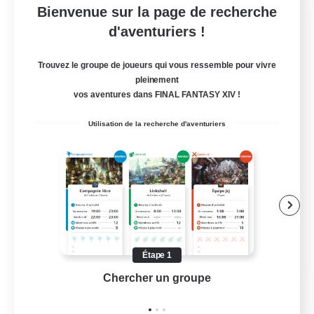
Bienvenue sur la page de recherche
Star Ruby & Friends
d'aventuriers !
Recrutement de nouveaux membres
Primal
Trouvez le groupe de joueurs qui vous ressemble pour vivre
pleinement
--
Places à pourvoir
vos aventures dans FINAL FANTASY XIV !
Place To Gather
Utilisation de la recherche d'aventuriers
Amateurs de JcJ
Contenu difficile
Carte aux trésors
Travailleurs bienvenus
EN / DE
Étape 1
Chercher un groupe
Prend
Voir détails
Fin du recrutement le 11/08/2026