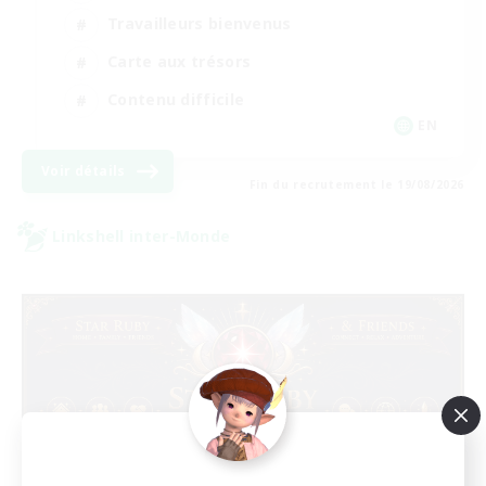
Travailleurs bienvenus
Carte aux trésors
Contenu difficile
EN
Voir détails
Fin du recrutement le 19/08/2026
Linkshell inter-Monde