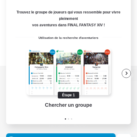
Trouvez le groupe de joueurs qui vous ressemble pour vivre
pleinement
vos aventures dans FINAL FANTASY XIV !
Utilisation de la recherche d'aventuriers
Version de bureau
Étape 1
Chercher un groupe
Prend
Télécharger le jeu
Informations officielles