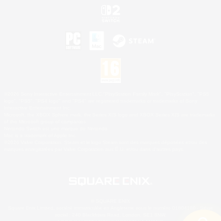
©2026 Sony Interactive Entertainment LLC."PlayStation Family Mark", "PlayStation", "PS5
logo", "PS5", "PS4 logo" and "PS4" are registered trademarks or trademarks of Sony
Interactive Entertainment Inc.
Microsoft, the XBOX Sphere mark, the Series X|S logo and XBOX Series X|S are trademarks
of the Microsoft group of companies.
Nintendo Switch est une marque de Nintendo.
Mac is a trademark of Apple Inc.
©2026 Valve Corporation. Steam et le logo Steam sont des marques déposées et/ou des
marques enregistrées par Valve Corporation aux É.U. et/ou dans d'autres pays.
© SQUARE ENIX
Square Enix Limited, société immatriculée en Angleterre sous le numéro 01804186 - Siège
social : 240 Blackfriars Road, London, SE1 8NW.