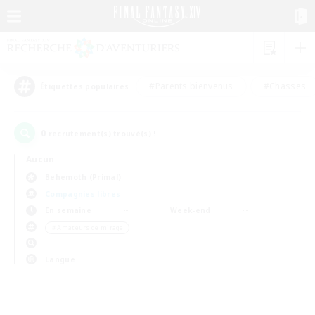
#Parents bienvenus
#Chasses
Étiquettes populaires
0
recrutement(s) trouvé(s) !
Aucun
Behemoth (Primal)
Compagnies libres
En semaine
Week-end
＃Amateurs de mirage
Langue