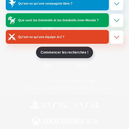
Qu'est-ce qu'une compagnie libre ?
/
Facebook
X
News
Que sont les linkshells et les linkshells inter-Monde ?
Qu'est-ce qu'une équipe JcJ ?
YouTube
Instagram
Commencer les recherches !
Twitch
Bluesky
Licence
Règles et politiques
Politique de confidentialité
Politique d'utilisation des cookies